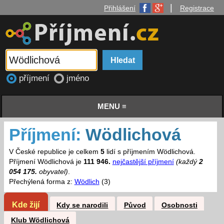
|
Přihlášení
Registrace
příjmení
jméno
MENU ≡
Příjmení:
Wödlichová
V České republice je celkem
5
lidí s příjmením Wödlichová.
Příjmení Wödlichová je
111 946.
nejčastější příjmení
(každý
2
054 175.
obyvatel)
.
Přechýlená forma z:
Wödlich
(3)
Kde žijí
Kdy se narodili
Původ
Osobnosti
Klub Wödlichová