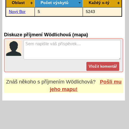
Oblast
Počet výskytů
Každý x-tý
Nový Bor
5
5243
Diskuze příjmení Wödlichová (mapa)
Znáš někoho s příjmením
Wödlichová
?
Pošli mu
jeho mapu!