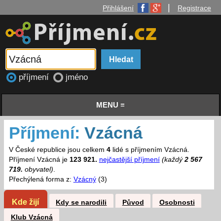
|
Přihlášení
Registrace
příjmení
jméno
MENU ≡
Příjmení:
Vzácná
V České republice jsou celkem
4
lidé s příjmením Vzácná.
Příjmení Vzácná je
123 921.
nejčastější příjmení
(každý
2 567
719.
obyvatel)
.
Přechýlená forma z:
Vzácný
(3)
Kde žijí
Kdy se narodili
Původ
Osobnosti
Klub Vzácná