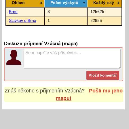
Oblast
Počet výskytů
Každý x-tý
Brno
3
125625
Slavkov u Brna
1
22855
Diskuze příjmení Vzácná (mapa)
Znáš někoho s příjmením
Vzácná
?
Pošli mu jeho
mapu!