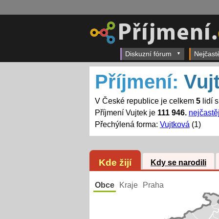
Diskuzní fórum
Nejčast
Příjmení:
Vuj
V České republice je celkem
5
lidí 
Příjmení Vujtek je
111 946.
nejčastěj
Přechýlená forma:
Vujtková
(1)
Kde žijí
Kdy se narodili
Obce
Kraje
Praha