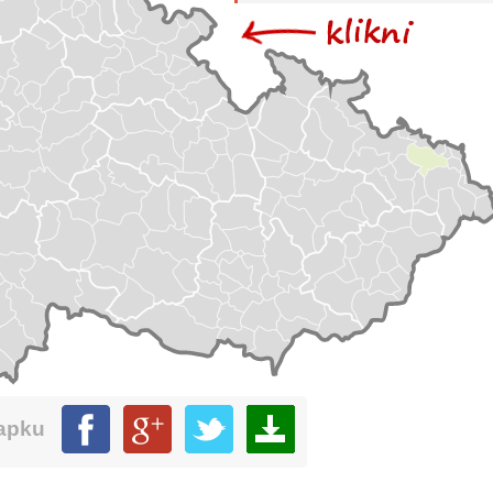
mapku