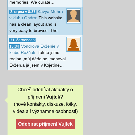
memories. We curate…
Kavya Mehra
2. srpna v 8:37
v klubu Ondra:
This website
has a clean layout and is
very easy to browse. The…
31. července v
Vondrová Evženie v
15:34
klubu Rožňák:
Tak to jsme
rodina ,můj děda se jmenoval
Evžen,a já jsem v Kojetíně…
Chceš odebírat aktuality o
příjmení
Vujtek
?
(nové kontakty, diskuze, fotky,
videa a i významné osobnosti)