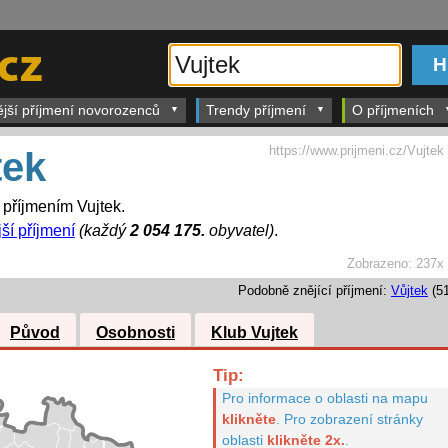
ější příjmení novorozenců
Trendy příjmení
O příjmeních
https://www.prijmeni.cz/Vujtek
tek
s příjmením Vujtek.
ší příjmení
(každý
2 054 175.
obyvatel)
.
Zobrazeno:
237x
Podobně znějící příjmení:
Vůjtek
(51
Původ
Osobnosti
Klub Vujtek
Tip:
Pro informace o oblasti na mapu
klikněte
.
Pro zobrazení stránky
oblasti
klikněte 2x.
.