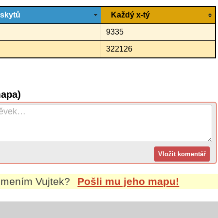
ýskytů
Každý x-tý
9335
322126
mapa)
íjmením
Vujtek
?
Pošli mu jeho mapu!