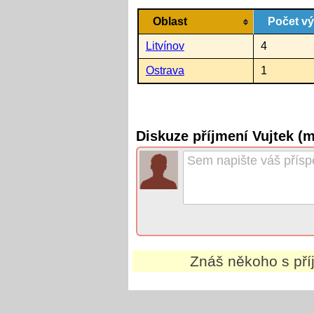
Oblast
Počet v
Litvínov
4
Ostrava
1
Diskuze příjmení Vujtek (
Znáš někoho s př