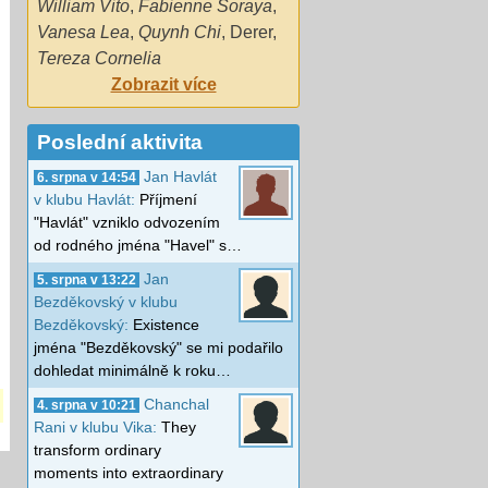
William Vito
,
Fabienne Soraya
,
Vanesa Lea
,
Quynh Chi
,
Derer
,
Tereza Cornelia
Zobrazit více
Poslední aktivita
Jan Havlát
6. srpna v 14:54
v klubu Havlát:
Příjmení
"Havlát" vzniklo odvozením
od rodného jména "Havel" s…
Jan
5. srpna v 13:22
Bezděkovský v klubu
Bezděkovský:
Existence
jména "Bezděkovský" se mi podařilo
dohledat minimálně k roku…
Chanchal
4. srpna v 10:21
Rani v klubu Vika:
They
transform ordinary
moments into extraordinary