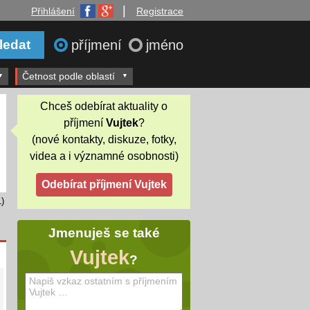
|
Přihlášení
Registrace
příjmení
jméno
Četnost podle oblastí
Chceš odebírat aktuality o
příjmení
Vujtek
?
(nové kontakty, diskuze, fotky,
videa a i významné osobnosti)
)
Jmenuješ se také
Vujtek
?