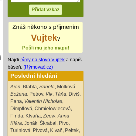
Znáš někoho s příjmením
Vujtek
?
Pošli mu jeho mapu!
Najdi
rýmy na slovo Vujtek
a napiš
báseň.
(Rýmovač.cz)
Poslední hledání
Ajan
,
Blabla
,
Sanela
,
Molková
,
Božena
,
Petrov
,
Vlk
,
Táňa
,
Diviš
,
Pana
,
Valentin Nicholas
,
Dimpflová
,
Chmielowiecová
,
Frnda
,
Klvaňa
,
Zeew
,
Anna
Klára
,
Jonák
,
Škrabal
,
Pivo
,
Turiniová
,
Pivová
,
Klvaň
,
Peltek
,