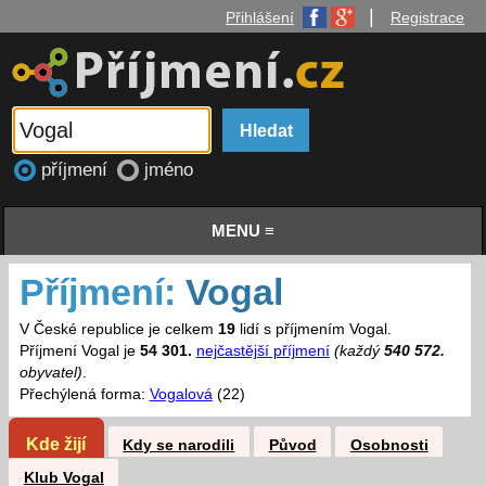
|
Přihlášení
Registrace
příjmení
jméno
MENU ≡
Příjmení:
Vogal
V České republice je celkem
19
lidí s příjmením Vogal.
Příjmení Vogal je
54 301.
nejčastější příjmení
(každý
540 572.
obyvatel)
.
Přechýlená forma:
Vogalová
(22)
Kde žijí
Kdy se narodili
Původ
Osobnosti
Klub Vogal