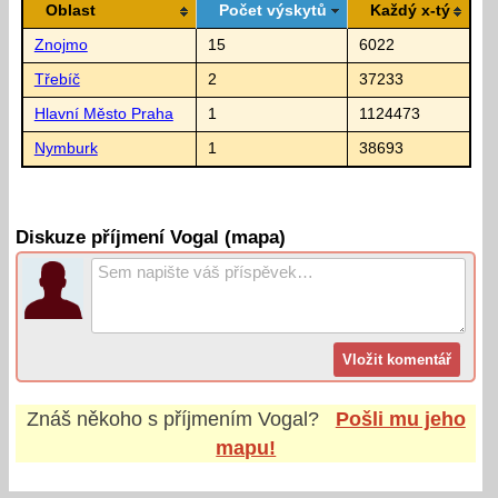
Oblast
Počet výskytů
Každý x-tý
Znojmo
15
6022
Třebíč
2
37233
Hlavní Město Praha
1
1124473
Nymburk
1
38693
Diskuze příjmení Vogal (mapa)
Znáš někoho s příjmením
Vogal
?
Pošli mu jeho
mapu!