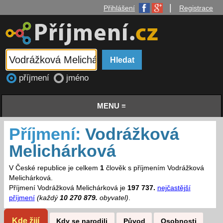
|
Přihlášení
Registrace
příjmení
jméno
MENU ≡
Příjmení:
Vodrážková
Melichárková
V České republice je celkem
1
člověk s příjmením Vodrážková
Melichárková.
Příjmení Vodrážková Melichárková je
197 737.
nejčastější
příjmení
(každý
10 270 879.
obyvatel)
.
Kde žijí
Kdy se narodili
Původ
Osobnosti