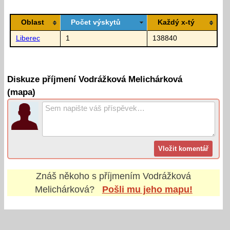
Oblast
Počet výskytů
Každý x-tý
Liberec
1
138840
Diskuze příjmení Vodrážková Melichárková
(mapa)
Znáš někoho s příjmením
Vodrážková
Melichárková
?
Pošli mu jeho mapu!