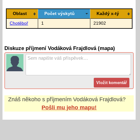
Oblast
Počet výskytů
Každý x-tý
Chotěboř
1
21902
Diskuze příjmení Vodáková Frajdlová (mapa)
Znáš někoho s příjmením
Vodáková Frajdlová
?
Pošli mu jeho mapu!