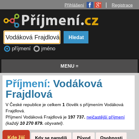
|
Přihlášení
Registrace
příjmení
jméno
MENU ≡
Příjmení:
Vodáková
Frajdlová
V České republice je celkem
1
člověk s příjmením Vodáková
Frajdlová.
Příjmení Vodáková Frajdlová je
197 737.
nejčastější příjmení
(každý
10 270 879.
obyvatel)
.
Kde žijí
Kdy se narodili
Původ
Osobnosti