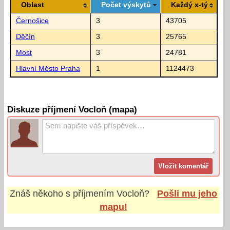
Oblast
Počet výskytů
Každý x-tý
Černošice
3
43705
Děčín
3
25765
Most
3
24781
Hlavní Město Praha
1
1124473
Diskuze příjmení Vocloň (mapa)
Znáš někoho s příjmením
Vocloň
?
Pošli mu jeho
mapu!