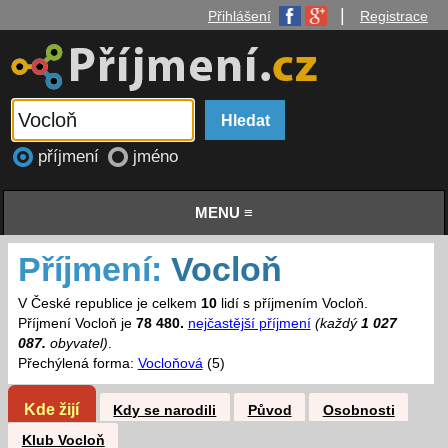
|
Přihlášení
Registrace
příjmení
jméno
MENU ≡
Příjmení:
Vocloň
V České republice je celkem
10
lidí s příjmením Vocloň.
Příjmení Vocloň je
78 480.
nejčastější příjmení
(každý
1 027
087.
obyvatel)
.
Přechýlená forma:
Vocloňová
(5)
Kde žijí
Kdy se narodili
Původ
Osobnosti
Klub Vocloň