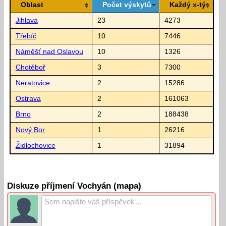
Oblast
Počet výskytů
Každý x-tý
Jihlava
23
4273
Třebíč
10
7446
Náměšť nad Oslavou
10
1326
Chotěboř
3
7300
Neratovice
2
15286
Ostrava
2
161063
Brno
2
188438
Nový Bor
1
26216
Židlochovice
1
31894
Diskuze příjmení Vochyán (mapa)