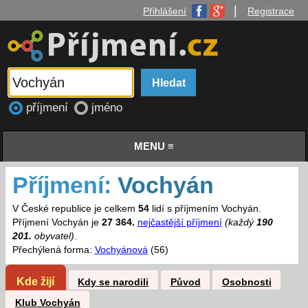
|
Přihlášení
Registrace
příjmení
jméno
MENU ≡
Příjmení:
Vochyán
V České republice je celkem
54
lidí s příjmením Vochyán.
Příjmení Vochyán je
27 364.
nejčastější příjmení
(každý
190
201.
obyvatel)
.
Přechýlená forma:
Vochyánová
(56)
Kde žijí
Kdy se narodili
Původ
Osobnosti
Klub Vochyán