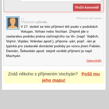
- -
Před více než rokem
Příspěvek k
původu
V 17. století se toto příjmení též psalo v podobách
Vokujan, Vohian nebo Vochian. Zřejmě jde o
zastaralou podobu jména začínajícího na Vo- (např. Vojtěch,
Vojmír, Vojslav, Voleslav apod.), přípona -yán, popř. -ián je
typická pro zastaralé domácké podoby po vzoru jmen Fabián,
Damián, Šebestián apod. stejně vzniklé příjmení je např.
Machyán.
Odpovědět
Znáš někoho s příjmením
Vochyán
?
Pošli mu
jeho mapu!