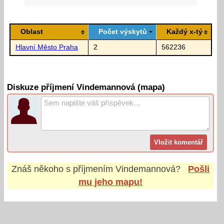
Oblast
Počet výskytů
Každý x-tý
Hlavní Město Praha
2
562236
Diskuze příjmení Vindemannová (mapa)
Znáš někoho s příjmením
Vindemannová
?
Pošli
mu jeho mapu!