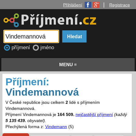
|
Přihlášení
Registrace
příjmení
jméno
MENU ≡
Příjmení:
Vindemannová
V České republice jsou celkem
2
lidé s příjmením
Vindemannová.
Příjmení Vindemannová je
164 509.
nejčastější příjmení
(každý
5 135 439.
obyvatel)
.
Přechýlená forma z:
Vindemann
(5)