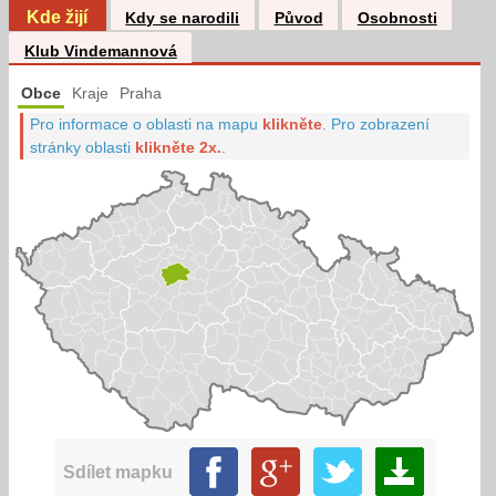
Kde žijí
Kdy se narodili
Původ
Osobnosti
Klub Vindemannová
Obce
Kraje
Praha
Pro informace o oblasti na mapu
klikněte
.
Pro zobrazení
stránky oblasti
klikněte 2x.
.
Sdílet mapku