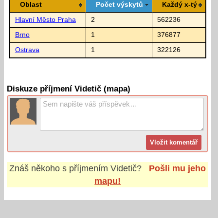
Oblast
Počet výskytů
Každý x-tý
Hlavní Město Praha
2
562236
Brno
1
376877
Ostrava
1
322126
Diskuze příjmení Videtič (mapa)
Znáš někoho s příjmením
Videtič
?
Pošli mu jeho
mapu!