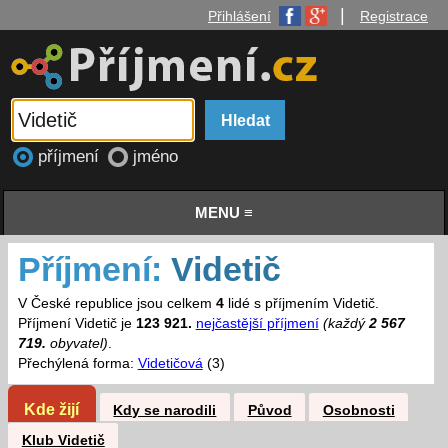
|
Přihlášení
Registrace
příjmení
jméno
MENU ≡
Příjmení:
Videtič
V České republice jsou celkem
4
lidé s příjmením Videtič.
Příjmení Videtič je
123 921.
nejčastější příjmení
(každý
2 567
719.
obyvatel)
.
Přechýlená forma:
Videtičová
(3)
Kde žijí
Kdy se narodili
Původ
Osobnosti
Klub Videtič