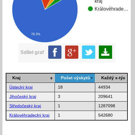
kraj
Královéhrade…
78.3%
Sdílet graf
Kraj
Počet výskytů
Každý x-tý
Ústecký kraj
18
44934
Jihočeský kraj
3
209641
Středočeský kraj
1
1287098
Královéhradecký kraj
1
542680