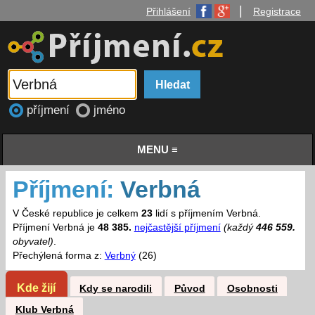
|
Přihlášení
Registrace
příjmení
jméno
MENU ≡
Příjmení:
Verbná
V České republice je celkem
23
lidí s příjmením Verbná.
Příjmení Verbná je
48 385.
nejčastější příjmení
(každý
446 559.
obyvatel)
.
Přechýlená forma z:
Verbný
(26)
Kde žijí
Kdy se narodili
Původ
Osobnosti
Klub Verbná