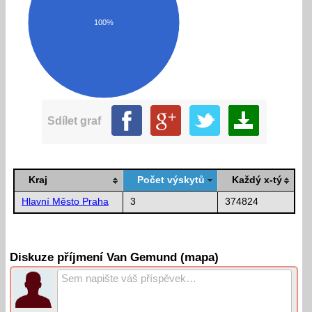
100%
Sdílet graf
Kraj
Počet výskytů
Každý x-tý
Hlavní Město Praha
3
374824
Diskuze příjmení Van Gemund (mapa)