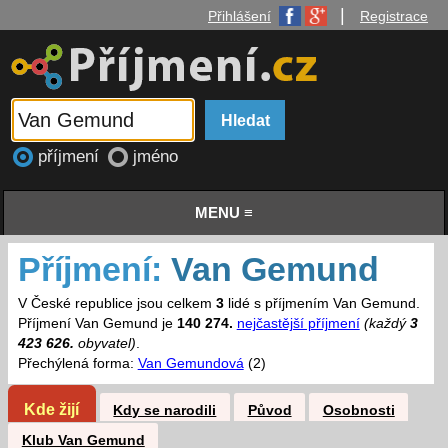
|
Přihlášení
Registrace
příjmení
jméno
MENU ≡
Příjmení:
Van Gemund
V České republice jsou celkem
3
lidé s příjmením Van Gemund.
Příjmení Van Gemund je
140 274.
nejčastější příjmení
(každý
3
423 626.
obyvatel)
.
Přechýlená forma:
Van Gemundová
(2)
Kde žijí
Kdy se narodili
Původ
Osobnosti
Klub Van Gemund