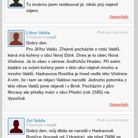
Tu továrnu jsem restituoval já, nikdo jiný nejevil
zájem.
Odpovědět
Libor Valda
Před více než rokem
Příspěvek k
mapě
Dobrý den.
Pro Jiřího Valdu. Zřejmě pocházíte z rodu Valdů,
která má kořeny v obci Nový Etink. Dnes je to obec Nová
Včelnice. Je to obec v okrese Jindřichův Hradec. Při svém
bádání za svými kořeny jsem v této obci objevil mnoho a
mnoho Valdů. Hadravova Rosička je hned vedle této Včelnice.
A vím, že i tam se nějací Valdovi narodili. Jednoho potomka z
této větve Valdů jsme objevili i v Brně. Pocházím z jižní
Moravy ale předky mám v obci Přední (rok 1585) na
Vysočině.
Odpovědět
Jiri Valda
Před více než rokem
Příspěvek k
mapě
Dobrý den, můj děda se narodil v Hadravově
Rosičce (kousek od J.Hradce), ale před 2WW se