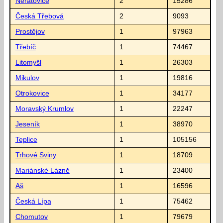
Neratovice
2
15286
Česká Třebová
2
9093
Prostějov
1
97963
Třebíč
1
74467
Litomyšl
1
26303
Mikulov
1
19816
Otrokovice
1
34177
Moravský Krumlov
1
22247
Jeseník
1
38970
Teplice
1
105156
Trhové Sviny
1
18709
Mariánské Lázně
1
23400
Aš
1
16596
Česká Lípa
1
75462
Chomutov
1
79679