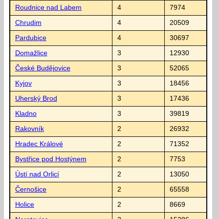
Roudnice nad Labem
4
7974
Chrudim
4
20509
Pardubice
4
30697
Domažlice
3
12930
České Budějovice
3
52065
Kyjov
3
18456
Uherský Brod
3
17436
Kladno
3
39819
Rakovník
2
26932
Hradec Králové
2
71352
Bystřice pod Hostýnem
2
7753
Ústí nad Orlicí
2
13050
Černošice
2
65558
Holice
2
8669