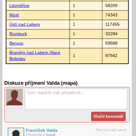
Litoměřice
1
58209
Most
1
74343
Ústí nad Labem
1
117455
Rumburk
1
32284
Beroun
1
59588
Brandýs nad Labem-Stará
1
97942
Boleslav
Diskuze příjmení Valda (mapa)
František Valda
Před více než rokem
Příspěvek k
mapě