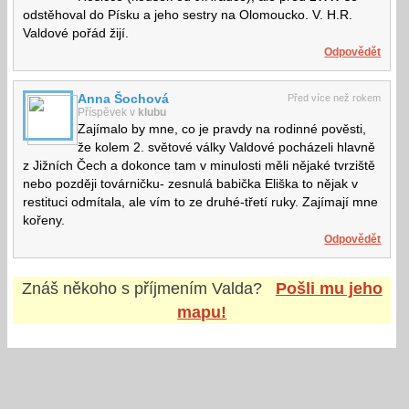
odstěhoval do Písku a jeho sestry na Olomoucko. V. H.R.
Valdové pořád žijí.
Odpovědět
Anna Šochová
Před více než rokem
Příspěvek v
klubu
Zajímalo by mne, co je pravdy na rodinné pověsti,
že kolem 2. světové války Valdové pocházeli hlavně
z Jižních Čech a dokonce tam v minulosti měli nějaké tvrziště
nebo později továrničku- zesnulá babička Eliška to nějak v
restituci odmítala, ale vím to ze druhé-třetí ruky. Zajímají mne
kořeny.
Odpovědět
Znáš někoho s příjmením
Valda
?
Pošli mu jeho
mapu!