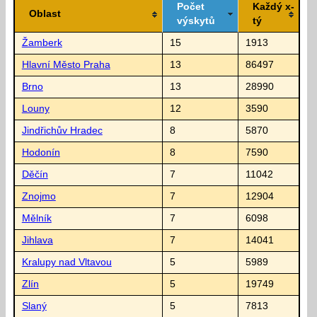
Počet
Každý x-
Oblast
výskytů
tý
Žamberk
15
1913
Hlavní Město Praha
13
86497
Brno
13
28990
Louny
12
3590
Jindřichův Hradec
8
5870
Hodonín
8
7590
Děčín
7
11042
Znojmo
7
12904
Mělník
7
6098
Jihlava
7
14041
Kralupy nad Vltavou
5
5989
Zlín
5
19749
Slaný
5
7813