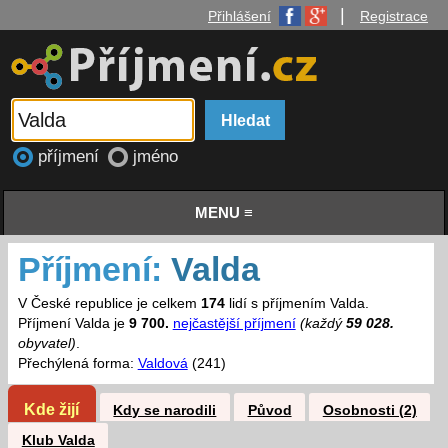
|
Přihlášení
Registrace
příjmení
jméno
MENU ≡
Příjmení:
Valda
V České republice je celkem
174
lidí s příjmením Valda.
Příjmení Valda je
9 700.
nejčastější příjmení
(každý
59 028.
obyvatel)
.
Přechýlená forma:
Valdová
(241)
Kde žijí
Kdy se narodili
Původ
Osobnosti (2)
Klub Valda