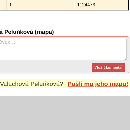
1
1124473
vá Peluňková (mapa)
Valachová Peluňková
?
Pošli mu jeho mapu!