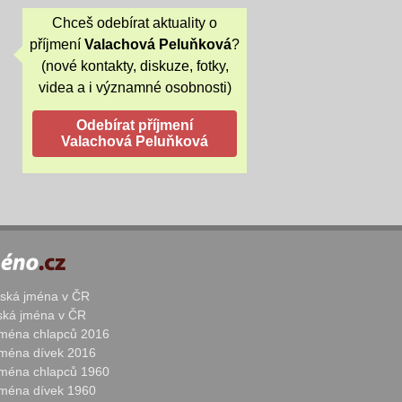
Chceš odebírat aktuality o
příjmení
Valachová Peluňková
?
(nové kontakty, diskuze, fotky,
videa a i významné osobnosti)
žská jména v ČR
nská jména v ČR
 jména chlapců 2016
 jména dívek 2016
 jména chlapců 1960
 jména dívek 1960