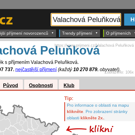
ější příjmení novorozenců
Trendy příjmení
O příjmeních
https://www.prijmeni.cz/Valachová Peluňková
achová Peluňková
ěk s příjmením Valachová Peluňková.
97 737.
nejčastější příjmení
(každý
10 270 879.
obyvatel)
.
Zobrazeno:
106x
Původ
Osobnosti
Klub
Tip:
Pro informace o oblasti na mapu
klikněte
.
Pro zobrazení stránky
oblasti
klikněte 2x.
.