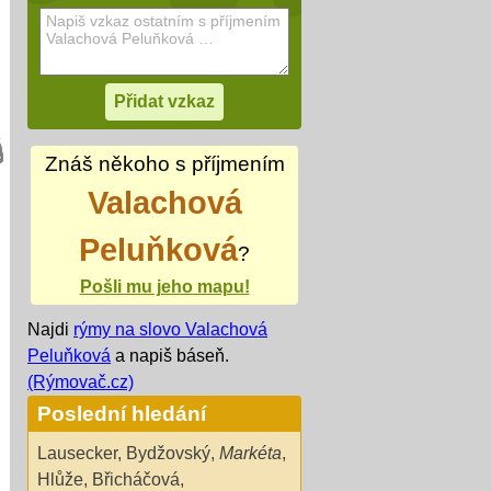
Znáš někoho s příjmením
Valachová
Peluňková
?
Pošli mu jeho mapu!
Najdi
rýmy na slovo Valachová
Peluňková
a napiš báseň.
(Rýmovač.cz)
Poslední hledání
Lausecker
,
Bydžovský
,
Markéta
,
Hlůže
,
Břicháčová
,