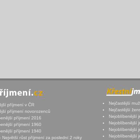
Nejčastější mu
ější příjmení v ČR
Nejčastější že
ější příjmení novorozenců
Nejoblíbenější
benější příjmení 2016
Nejoblíbenější
benější příjmení 1960
Nejoblíbenější
benější příjmení 1940
Nejoblíbenější
- Největší růst příjmení za poslední 2 roky