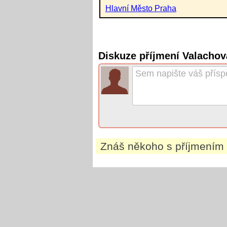
Hlavní Město Praha
Diskuze příjmení Valacho
Znáš někoho s příjmením