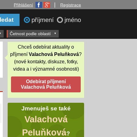
|
Přihlášení
Registrace
příjmení
jméno
Četnost podle oblastí
Chceš odebírat aktuality o
příjmení
Valachová Peluňková
?
(nové kontakty, diskuze, fotky,
videa a i významné osobnosti)
Jmenuješ se také
Valachová
Peluňková
?