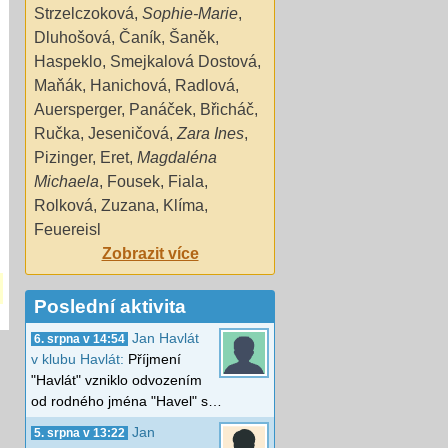
Strzelczoková
,
Sophie-Marie
,
Dluhošová
,
Čaník
,
Šaněk
,
Haspeklo
,
Smejkalová Dostová
,
Maňák
,
Hanichová
,
Radlová
,
Auersperger
,
Panáček
,
Břicháč
,
Ručka
,
Jeseničová
,
Zara Ines
,
Pizinger
,
Eret
,
Magdaléna
Michaela
,
Fousek
,
Fiala
,
Rolková
,
Zuzana
,
Klíma
,
Feuereisl
Zobrazit více
Poslední aktivita
Jan Havlát
6. srpna v 14:54
v klubu Havlát:
Příjmení
"Havlát" vzniklo odvozením
od rodného jména "Havel" s…
Jan
5. srpna v 13:22