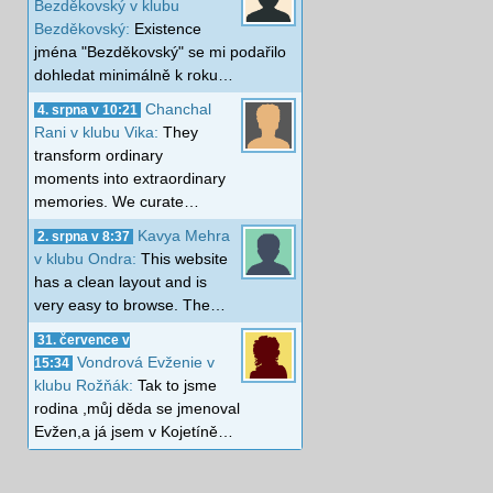
Bezděkovský v klubu
Bezděkovský:
Existence
jména "Bezděkovský" se mi podařilo
dohledat minimálně k roku…
Chanchal
4. srpna v 10:21
Rani v klubu Vika:
They
transform ordinary
moments into extraordinary
memories. We curate…
Kavya Mehra
2. srpna v 8:37
v klubu Ondra:
This website
has a clean layout and is
very easy to browse. The…
31. července v
Vondrová Evženie v
15:34
klubu Rožňák:
Tak to jsme
rodina ,můj děda se jmenoval
Evžen,a já jsem v Kojetíně…