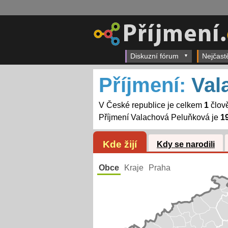
Diskuzní fórum
Nejčast
Příjmení:
Val
V České republice je celkem
1
člov
Příjmení Valachová Peluňková je
1
Kde žijí
Kdy se narodili
Obce
Kraje
Praha