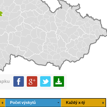
mapku
Počet výskytů
Každý x-tý