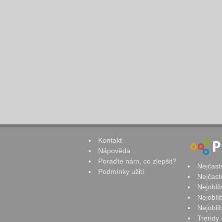
Kontakt
Nápověda
Poraďte nám, co zlepšit?
Nejčast
Podmínky užití
Nejčast
Nejoblí
Nejoblí
Nejoblí
Trendy 