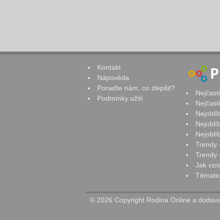
Kontakt
Nápověda
Poraďte nám, co zlepšit?
Nejčast
Podmínky užití
Nejčast
Nejoblí
Nejoblí
Nejoblí
Trendy 
Trendy -
Jak vzn
Tématic
© 2026 Copyright Rodina Online a dodavat