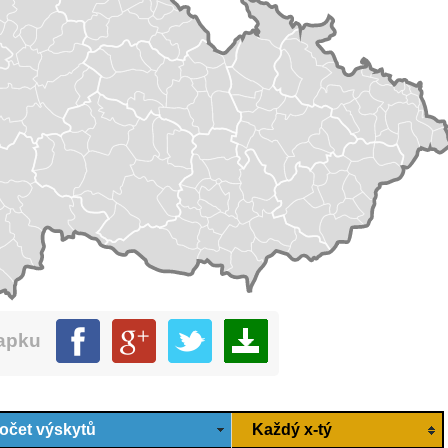
mapku
očet výskytů
Každý x-tý