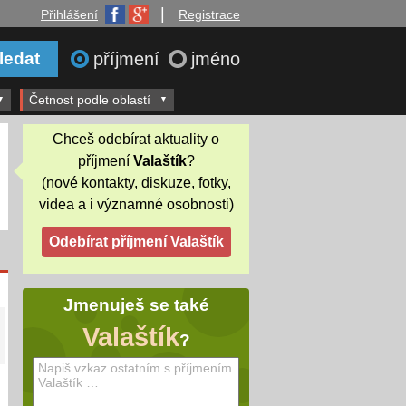
|
Přihlášení
Registrace
příjmení
jméno
Četnost podle oblastí
Chceš odebírat aktuality o
příjmení
Valaštík
?
(nové kontakty, diskuze, fotky,
videa a i významné osobnosti)
Jmenuješ se také
Valaštík
?