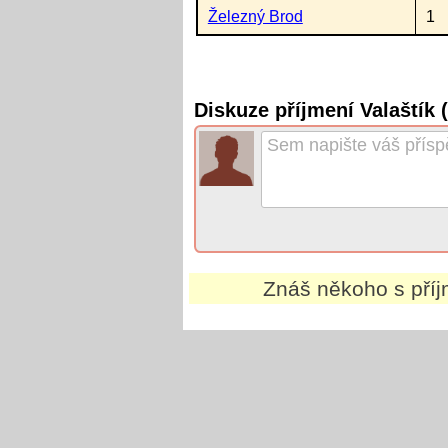
Železný Brod
1
Diskuze příjmení Valaštík
Znáš někoho s př