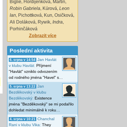
Biglié
,
Hordijenková
,
Martin
,
Robin Gabriela
,
Kúrová
,
Leon
Ian
,
Pichottková
,
Kun
,
Osičková
,
Ali Doláková
,
Rywik
,
Indra
,
Porhinčáková
Zobrazit více
Poslední aktivita
Jan Havlát
6. srpna v 14:54
v klubu Havlát:
Příjmení
"Havlát" vzniklo odvozením
od rodného jména "Havel" s…
Jan
5. srpna v 13:22
Bezděkovský v klubu
Bezděkovský:
Existence
jména "Bezděkovský" se mi podařilo
dohledat minimálně k roku…
Chanchal
4. srpna v 10:21
Rani v klubu Vika:
They