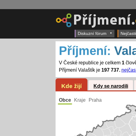
Diskuzní fórum
Nejčast
Příjmení:
Val
V České republice je celkem
1
člově
Příjmení Valaštík je
197 737.
nejčast
Kde žijí
Kdy se narodili
Obce
Kraje
Praha