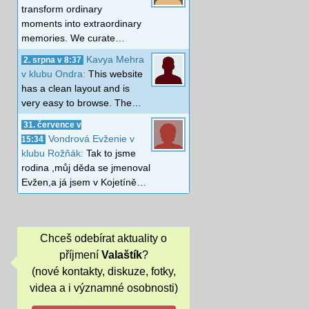
transform ordinary
moments into extraordinary
memories. We curate…
Kavya Mehra
2. srpna v 8:37
v klubu Ondra:
This website
has a clean layout and is
very easy to browse. The…
31. července v
Vondrová Evženie v
15:34
klubu Rožňák:
Tak to jsme
rodina ,můj děda se jmenoval
Evžen,a já jsem v Kojetíně…
Chceš odebírat aktuality o
příjmení
Valaštík
?
(nové kontakty, diskuze, fotky,
videa a i významné osobnosti)