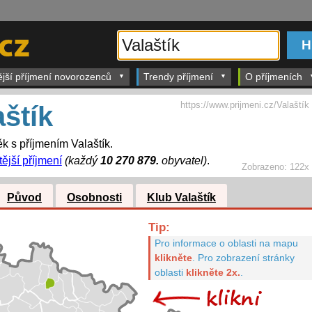
ější příjmení novorozenců
Trendy příjmení
O příjmeních
https://www.prijmeni.cz/Valaštík
aštík
k s příjmením Valaštík.
ější příjmení
(každý
10 270 879.
obyvatel)
.
Zobrazeno:
122x
Původ
Osobnosti
Klub Valaštík
Tip:
Pro informace o oblasti na mapu
klikněte
.
Pro zobrazení stránky
oblasti
klikněte 2x.
.