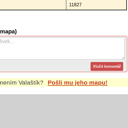
11827
 (mapa)
íjmením
Valaštík
?
Pošli mu jeho mapu!