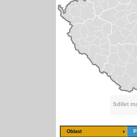
Sdílet 
Oblast
P