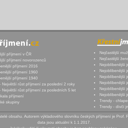
Nejčastější mu
ější příjmení v ČR
Nejčastější že
ější příjmení novorozenců
Nejoblíbenější
benější příjmení 2016
Nejoblíbenější
benější příjmení 1960
Nejoblíbenější
benější příjmení 1940
Nejoblíbenější
- Největší růst příjmení za poslední 2 roky
Nejoblíbenější
 Největší růst příjmení za posledních 5 let
Nejoblíbenější
ikala příjmení
Trendy - chlape
ké skupiny
Trendy - dívčí 
elé obsahu. Autorem výkladového slovníku českých příjmení je Prof. 
data jsou aktuální k 1.1.2017.