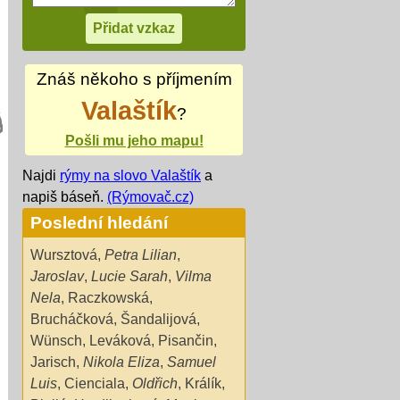
Znáš někoho s příjmením
Valaštík
?
Pošli mu jeho mapu!
Najdi
rýmy na slovo Valaštík
a
napiš báseň.
(Rýmovač.cz)
Poslední hledání
Wursztová
,
Petra Lilian
,
Jaroslav
,
Lucie Sarah
,
Vilma
Nela
,
Raczkowská
,
Brucháčková
,
Šandalijová
,
Wünsch
,
Leváková
,
Pisančin
,
Jarisch
,
Nikola Eliza
,
Samuel
Luis
,
Cienciala
,
Oldřich
,
Králík
,