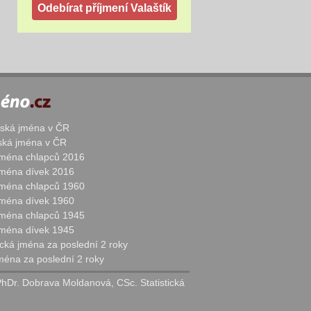
žská jména v ČR
nská jména v ČR
 jména chlapců 2016
 jména dívek 2016
 jména chlapců 1960
 jména dívek 1960
 jména chlapců 1945
 jména dívek 1945
cká jména za poslední 2 roky
jména za poslední 2 roky
PhDr. Dobrava Moldanová, CSc. Statistická