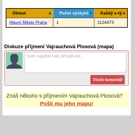
Oblast
Počet výskytů
Každý x-tý
Hlavní Město Praha
1
1124473
Diskuze příjmení Vajrauchová Plosová (mapa)
Znáš někoho s příjmením
Vajrauchová Plosová
?
Pošli mu jeho mapu!