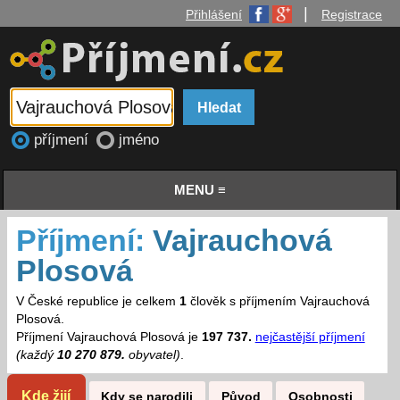
|
Přihlášení
Registrace
příjmení
jméno
MENU ≡
Příjmení:
Vajrauchová
Plosová
V České republice je celkem
1
člověk s příjmením Vajrauchová
Plosová.
Příjmení Vajrauchová Plosová je
197 737.
nejčastější příjmení
(každý
10 270 879.
obyvatel)
.
Kde žijí
Kdy se narodili
Původ
Osobnosti