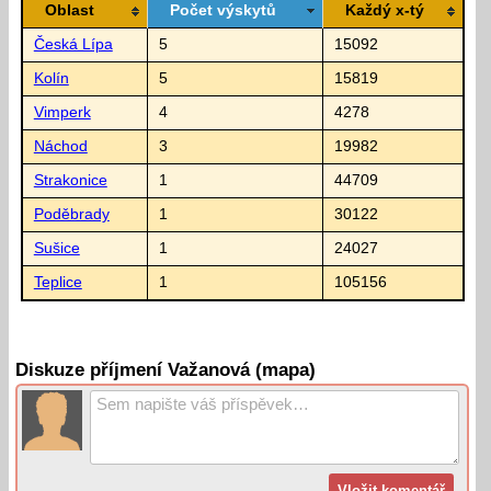
Oblast
Počet výskytů
Každý x-tý
Česká Lípa
5
15092
Kolín
5
15819
Vimperk
4
4278
Náchod
3
19982
Strakonice
1
44709
Poděbrady
1
30122
Sušice
1
24027
Teplice
1
105156
Diskuze příjmení Važanová (mapa)