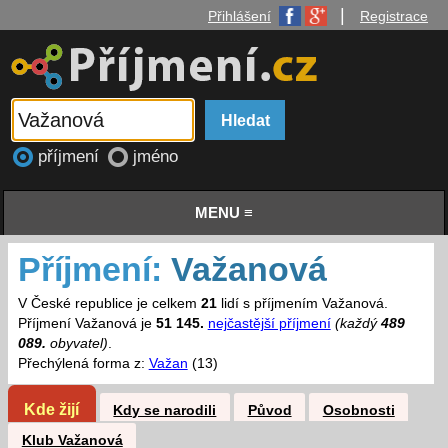
|
Přihlášení
Registrace
příjmení
jméno
MENU ≡
Příjmení:
Važanová
V České republice je celkem
21
lidí s příjmením Važanová.
Příjmení Važanová je
51 145.
nejčastější příjmení
(každý
489
089.
obyvatel)
.
Přechýlená forma z:
Važan
(13)
Kde žijí
Kdy se narodili
Původ
Osobnosti
Klub Važanová