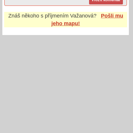
Znáš někoho s příjmením
Važanová
?
Pošli mu
jeho mapu!