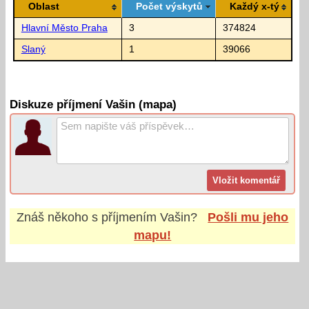
Oblast
Počet výskytů
Každý x-tý
Hlavní Město Praha
3
374824
Slaný
1
39066
Diskuze příjmení Vašin (mapa)
Znáš někoho s příjmením
Vašin
?
Pošli mu jeho
mapu!