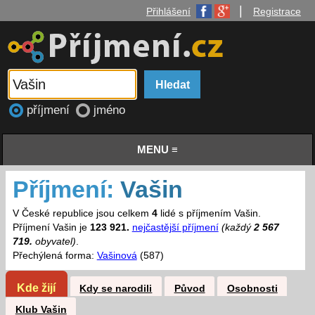
|
Přihlášení
Registrace
příjmení
jméno
MENU ≡
Příjmení:
Vašin
V České republice jsou celkem
4
lidé s příjmením Vašin.
Příjmení Vašin je
123 921.
nejčastější příjmení
(každý
2 567
719.
obyvatel)
.
Přechýlená forma:
Vašinová
(587)
Kde žijí
Kdy se narodili
Původ
Osobnosti
Klub Vašin