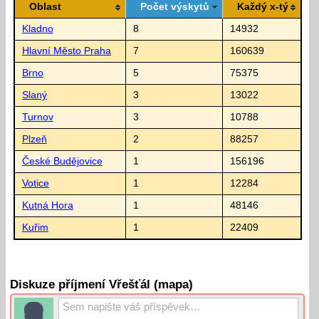
Oblast
Počet výskytů
Každý x-tý
Kladno
8
14932
Hlavní Město Praha
7
160639
Brno
5
75375
Slaný
3
13022
Turnov
3
10788
Plzeň
2
88257
České Budějovice
1
156196
Votice
1
12284
Kutná Hora
1
48146
Kuřim
1
22409
Diskuze příjmení Vřešťál (mapa)