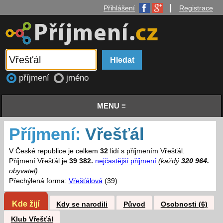
|
Přihlášení
Registrace
příjmení
jméno
MENU ≡
Příjmení:
Vřešťál
V České republice je celkem
32
lidí s příjmením Vřešťál.
Příjmení Vřešťál je
39 382.
nejčastější příjmení
(každý
320 964.
obyvatel)
.
Přechýlená forma:
Vřešťálová
(39)
Kde žijí
Kdy se narodili
Původ
Osobnosti (6)
Klub Vřešťál