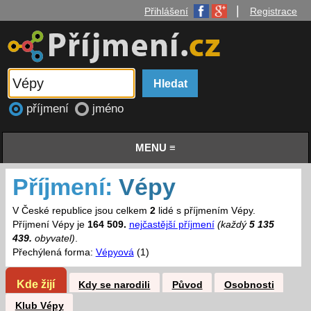
|
Přihlášení
Registrace
příjmení
jméno
MENU ≡
Příjmení:
Vépy
V České republice jsou celkem
2
lidé s příjmením Vépy.
Příjmení Vépy je
164 509.
nejčastější příjmení
(každý
5 135
439.
obyvatel)
.
Přechýlená forma:
Vépyová
(1)
Kde žijí
Kdy se narodili
Původ
Osobnosti
Klub Vépy