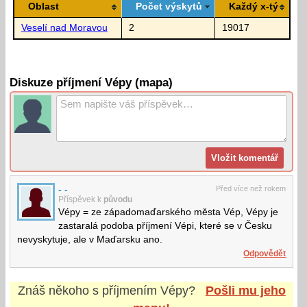
Oblast
Počet výskytů
Každý x-tý
Veselí nad Moravou
2
19017
Diskuze příjmení Vépy (mapa)
- -
Před více než rokem
Příspěvek k
původu
Vépy = ze západomaďarského města Vép, Vépy je
zastaralá podoba příjmení Vépi, které se v Česku
nevyskytuje, ale v Maďarsku ano.
Odpovědět
Znáš někoho s příjmením
Vépy
?
Pošli mu jeho