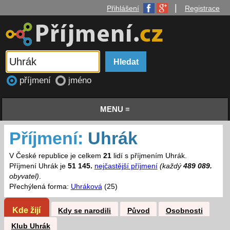
|
Přihlášení
Registrace
příjmení
jméno
MENU ≡
Příjmení:
Uhrák
V České republice je celkem
21
lidí s příjmením Uhrák.
Příjmení Uhrák je
51 145.
nejčastější příjmení
(každý
489 089.
obyvatel)
.
Přechýlená forma:
Uhráková
(25)
Kde žijí
Kdy se narodili
Původ
Osobnosti
Klub Uhrák