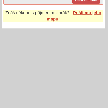
Znáš někoho s příjmením
Uhrák
?
Pošli mu jeho
mapu!