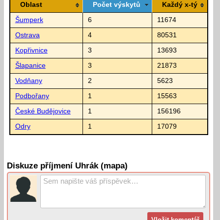
Oblast
Počet výskytů
Každý x-tý
Šumperk
6
11674
Ostrava
4
80531
Kopřivnice
3
13693
Šlapanice
3
21873
Vodňany
2
5623
Podbořany
1
15563
České Budějovice
1
156196
Odry
1
17079
Diskuze příjmení Uhrák (mapa)