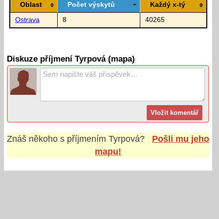
Oblast
Počet výskytů
Každý x-tý
Ostrava
8
40265
Diskuze příjmení Tyrpová (mapa)
Znáš někoho s příjmením
Tyrpová
?
Pošli mu jeho
mapu!