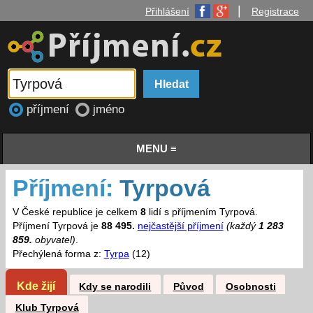
|
Přihlášení
Registrace
příjmení
jméno
MENU ≡
Příjmení:
Tyrpová
V České republice je celkem
8
lidí s příjmením Tyrpová.
Příjmení Tyrpová je
88 495.
nejčastější příjmení
(každý
1 283
859.
obyvatel)
.
Přechýlená forma z:
Tyrpa
(12)
Kde žijí
Kdy se narodili
Původ
Osobnosti
Klub Tyrpová