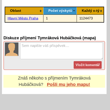
Oblast
Počet výskytů
Každý x-tý
Hlavní Město Praha
1
1124473
Diskuze příjmení Tymráková Hubáčková (mapa)
Znáš někoho s příjmením
Tymráková
Hubáčková
?
Pošli mu jeho mapu!