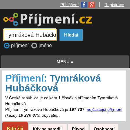
|
Přihlášení
Registrace
příjmení
jméno
MENU ≡
Příjmení:
Tymráková
Hubáčková
V České republice je celkem
1
člověk s příjmením Tymráková
Hubáčková.
Příjmení Tymráková Hubáčková je
197 737.
nejčastější příjmení
(každý
10 270 879.
obyvatel)
.
Kde žijí
Kdy se narodili
Původ
Osobnosti