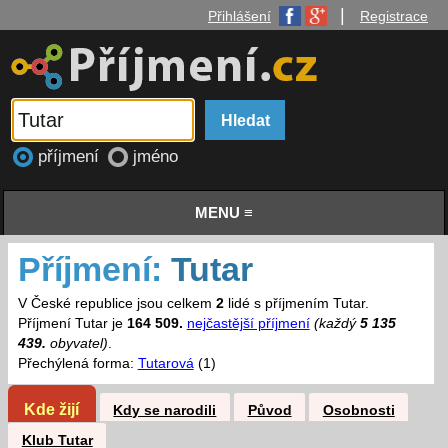
|
Přihlášení
Registrace
příjmení
jméno
MENU ≡
Příjmení:
Tutar
V České republice jsou celkem
2
lidé s příjmením Tutar.
Příjmení Tutar je
164 509.
nejčastější příjmení
(každý
5 135
439.
obyvatel)
.
Přechýlená forma:
Tutarová
(1)
Kde žijí
Kdy se narodili
Původ
Osobnosti
Klub Tutar