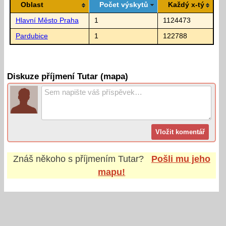
Oblast
Počet výskytů
Každý x-tý
Hlavní Město Praha
1
1124473
Pardubice
1
122788
Diskuze příjmení Tutar (mapa)
Znáš někoho s příjmením
Tutar
?
Pošli mu jeho
mapu!