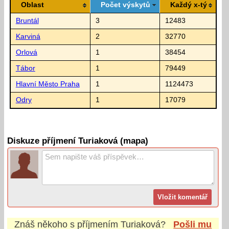
Oblast
Počet výskytů
Každý x-tý
Bruntál
3
12483
Karviná
2
32770
Orlová
1
38454
Tábor
1
79449
Hlavní Město Praha
1
1124473
Odry
1
17079
Diskuze příjmení Turiaková (mapa)
Znáš někoho s příjmením
Turiaková
?
Pošli mu