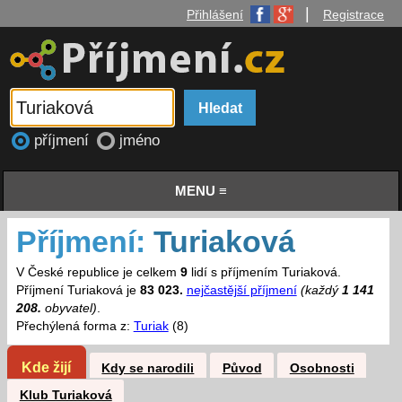
|
Přihlášení
Registrace
příjmení
jméno
MENU ≡
Příjmení:
Turiaková
V České republice je celkem
9
lidí s příjmením Turiaková.
Příjmení Turiaková je
83 023.
nejčastější příjmení
(každý
1 141
208.
obyvatel)
.
Přechýlená forma z:
Turiak
(8)
Kde žijí
Kdy se narodili
Původ
Osobnosti
Klub Turiaková