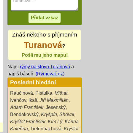
Znáš někoho s příjmením
Turanová
?
Pošli mu jeho mapu!
Najdi
rýmy na slovo Turanová
a
napiš báseň.
(Rýmovač.cz)
Poslední hledání
Raučinová
,
Pistulka
,
Mithat
,
Ivančov
,
Ikaš
,
Jiří Maxmilián
,
Adam František
,
Jesenský
,
Bendakovský
,
Kryšpín
,
Shoval
,
Kryštof František
,
Kim Lý
,
Karina
Kateřina
,
Tiefenbachová
,
Kryštof