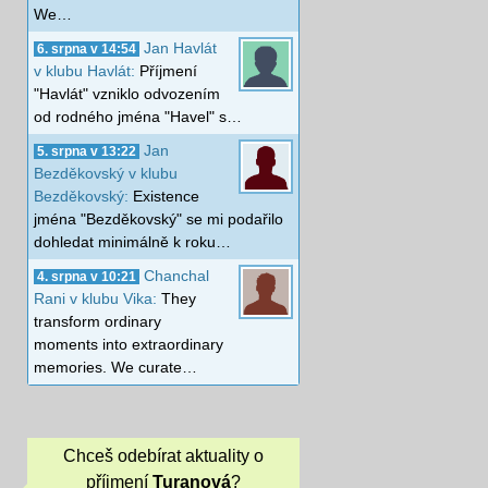
We…
Jan Havlát
6. srpna v 14:54
v klubu Havlát:
Příjmení
"Havlát" vzniklo odvozením
od rodného jména "Havel" s…
Jan
5. srpna v 13:22
Bezděkovský v klubu
Bezděkovský:
Existence
jména "Bezděkovský" se mi podařilo
dohledat minimálně k roku…
Chanchal
4. srpna v 10:21
Rani v klubu Vika:
They
transform ordinary
moments into extraordinary
memories. We curate…
Chceš odebírat aktuality o
příjmení
Turanová
?