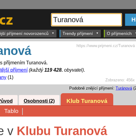
ější příjmení novorozenců
Trendy příjmení
O příjmeních
https://www.prijmeni.cz/Turanová
anová
 s příjmením Turanová.
tější příjmení
(každý
119 428.
obyvatel)
.
any
(1)
Zobrazeno:
456x
Podobně znějící příjmení:
Turánová
(2
Klub Turanová
Původ
Osobnosti (2)
Tablo
te v
Klubu Turanová