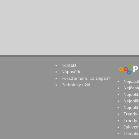
Kontakt
Nápověda
Poraďte nám, co zlepšit?
Nejčast
Podmínky užití
Nejčast
Nejoblí
Nejoblí
Nejoblí
Trendy 
Trendy -
Jak vzn
Tématic