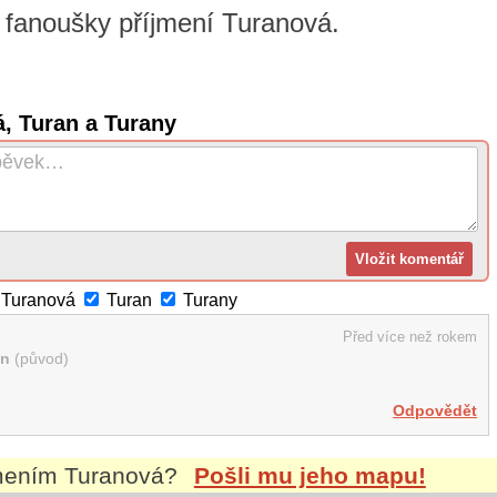
 a fanoušky příjmení Turanová.
, Turan a Turany
Turanová
Turan
Turany
Před více než rokem
an
(původ)
Odpovědět
jmením
Turanová
?
Pošli mu jeho mapu!