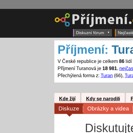
Diskuzní fórum
Nejčast
Příjmení:
Tur
V České republice je celkem
86
lidí
Příjmení Turanová je
18 981.
nejčas
Přechýlená forma z:
Turan
(66),
Tur
Kde žijí
Kdy se narodili
Diskuze
Obrázky a videa
Diskutuj