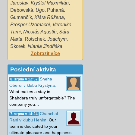
Jaroslav
,
Kryštof Maxmilián
,
Dębowská
,
Ugo
,
Puhaná
,
Gumančík
,
Klára Růžena
,
Prosper Uzomachi
,
Veronika
Tami
,
Nicolás Agustín
,
Sára
Marta
,
Rotschek
,
Joáchym
,
Skorek
,
Niania Jindřiška
Zobrazit více
Poslední aktivita
Sneha
8. srpna v 12:57
Oberoi v klubu Krystýna:
What makes a stay in
Shahdara truly unforgettable? The
company you…
Chanchal
7. srpna v 14:24
Rani v klubu Henim:
Our
team is dedicated to your
ultimate pleasure and happiness.