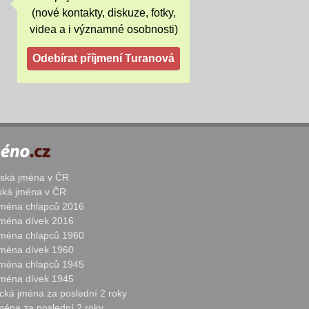
(nové kontakty, diskuze, fotky,
videa a i významné osobnosti)
žská jména v ČR
nská jména v ČR
 jména chlapců 2016
 jména dívek 2016
 jména chlapců 1960
 jména dívek 1960
 jména chlapců 1945
 jména dívek 1945
cká jména za poslední 2 roky
jména za poslední 2 roky