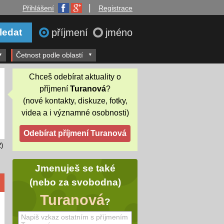
|
Přihlášení
Registrace
příjmení
jméno
Četnost podle oblastí
Chceš odebírat aktuality o
příjmení
Turanová
?
(nové kontakty, diskuze, fotky,
videa a i významné osobnosti)
)
Jmenuješ se také
(nebo za svobodna)
Turanová
?