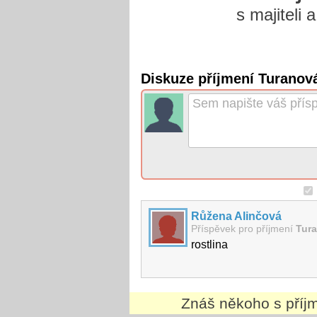
s majiteli
Diskuze příjmení Turanová
Růžena Alinčová
Příspěvek pro příjmení
Tur
rostlina
Znáš někoho s pří