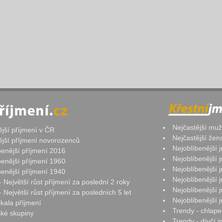
Nejčastější mu
ější příjmení v ČR
Nejčastější že
ější příjmení novorozenců
Nejoblíbenější
benější příjmení 2016
Nejoblíbenější
benější příjmení 1960
Nejoblíbenější
benější příjmení 1940
Nejoblíbenější
- Největší růst příjmení za poslední 2 roky
Nejoblíbenější
 Největší růst příjmení za posledních 5 let
Nejoblíbenější
ikala příjmení
Trendy - chlape
ké skupiny
Trendy - dívčí 