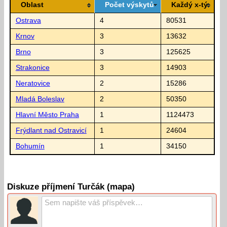
Oblast
Počet výskytů
Každý x-tý
Ostrava
4
80531
Krnov
3
13632
Brno
3
125625
Strakonice
3
14903
Neratovice
2
15286
Mladá Boleslav
2
50350
Hlavní Město Praha
1
1124473
Frýdlant nad Ostravicí
1
24604
Bohumín
1
34150
Diskuze příjmení Turčák (mapa)