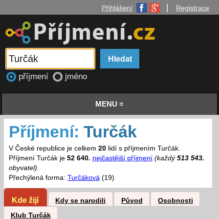
|
Přihlášení
Registrace
příjmení
jméno
MENU ≡
Příjmení:
Turčák
V České republice je celkem
20
lidí s příjmením Turčák.
Příjmení Turčák je
52 640.
nejčastější příjmení
(každý
513 543.
obyvatel)
.
Přechýlená forma:
Turčáková
(19)
Kde žijí
Kdy se narodili
Původ
Osobnosti
Klub Turčák