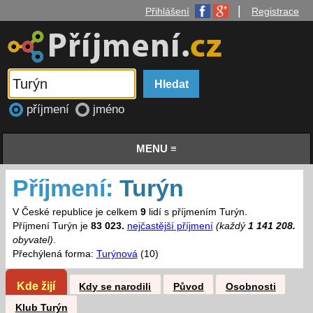
|
Přihlášení
Registrace
příjmení
jméno
MENU ≡
Příjmení:
Turýn
V České republice je celkem
9
lidí s příjmením Turýn.
Příjmení Turýn je
83 023.
nejčastější příjmení
(každý
1 141 208.
obyvatel)
.
Přechýlená forma:
Turýnová
(10)
Kde žijí
Kdy se narodili
Původ
Osobnosti
Klub Turýn