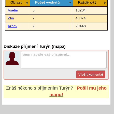
Oblast
Počet výskytů
Každý x-tý
Vsetín
5
13204
Zlín
2
49374
Krnov
2
20448
Diskuze příjmení Turýn (mapa)
Znáš někoho s příjmením
Turýn
?
Pošli mu jeho
mapu!