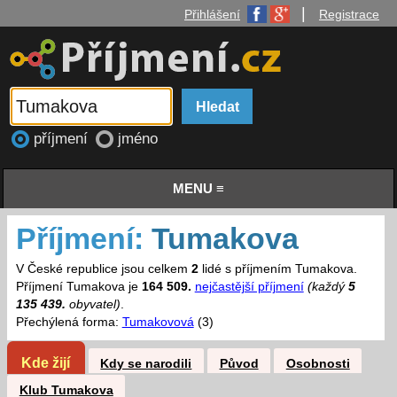
|
Přihlášení
Registrace
příjmení
jméno
MENU ≡
Příjmení:
Tumakova
V České republice jsou celkem
2
lidé s příjmením Tumakova.
Příjmení Tumakova je
164 509.
nejčastější příjmení
(každý
5
135 439.
obyvatel)
.
Přechýlená forma:
Tumakovová
(3)
Kde žijí
Kdy se narodili
Původ
Osobnosti
Klub Tumakova