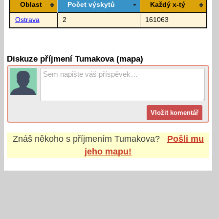
Oblast
Počet výskytů
Každý x-tý
Ostrava
2
161063
Diskuze příjmení Tumakova (mapa)
Znáš někoho s příjmením
Tumakova
?
Pošli mu
jeho mapu!