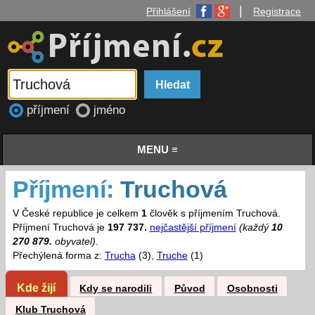
|
Přihlášení
Registrace
příjmení
jméno
MENU ≡
Příjmení:
Truchová
V České republice je celkem
1
člověk s příjmením Truchová.
Příjmení Truchová je
197 737.
nejčastější příjmení
(každý
10
270 879.
obyvatel)
.
Přechýlená forma z:
Trucha
(3),
Truche
(1)
Kde žijí
Kdy se narodili
Původ
Osobnosti
Klub Truchová