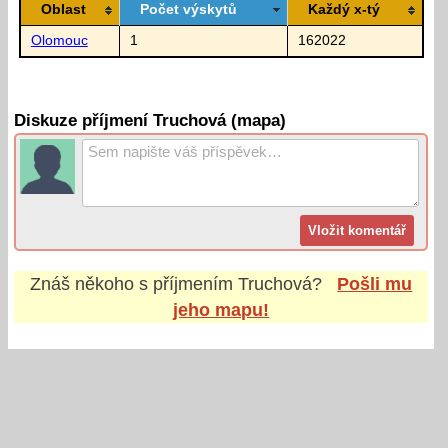
Oblast
Počet výskytů
Každý x-tý
Olomouc
1
162022
Diskuze příjmení Truchová (mapa)
Znáš někoho s příjmením
Truchová
?
Pošli mu
jeho mapu!