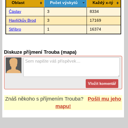
Oblast
Počet výskytů
Každý x-tý
Čáslav
3
8334
Havlíčkův Brod
3
17169
Stříbro
1
16374
Diskuze příjmení Trouba (mapa)
Znáš někoho s příjmením
Trouba
?
Pošli mu jeho
mapu!