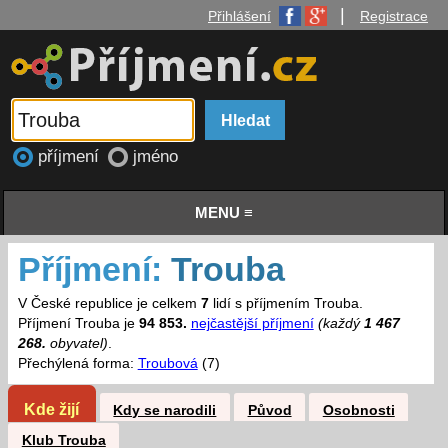
|
Přihlášení
Registrace
příjmení
jméno
MENU ≡
Příjmení:
Trouba
V České republice je celkem
7
lidí s příjmením Trouba.
Příjmení Trouba je
94 853.
nejčastější příjmení
(každý
1 467
268.
obyvatel)
.
Přechýlená forma:
Troubová
(7)
Kde žijí
Kdy se narodili
Původ
Osobnosti
Klub Trouba