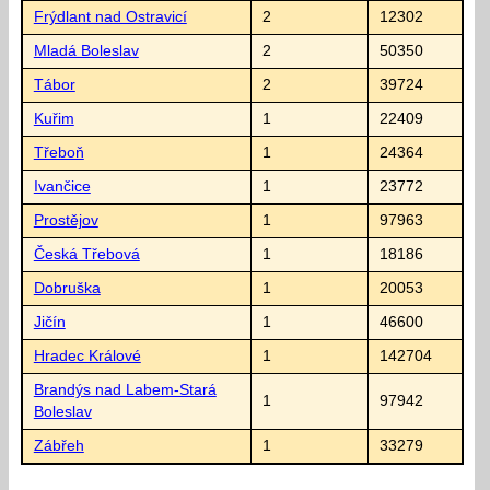
Frýdlant nad Ostravicí
2
12302
Mladá Boleslav
2
50350
Tábor
2
39724
Kuřim
1
22409
Třeboň
1
24364
Ivančice
1
23772
Prostějov
1
97963
Česká Třebová
1
18186
Dobruška
1
20053
Jičín
1
46600
Hradec Králové
1
142704
Brandýs nad Labem-Stará
1
97942
Boleslav
Zábřeh
1
33279