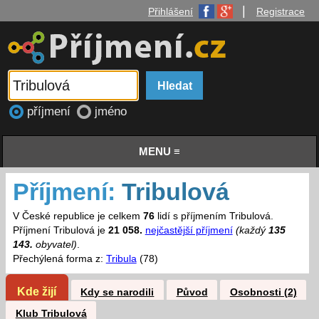
|
Přihlášení
Registrace
příjmení
jméno
MENU ≡
Příjmení:
Tribulová
V České republice je celkem
76
lidí s příjmením Tribulová.
Příjmení Tribulová je
21 058.
nejčastější příjmení
(každý
135
143.
obyvatel)
.
Přechýlená forma z:
Tribula
(78)
Kde žijí
Kdy se narodili
Původ
Osobnosti (2)
Klub Tribulová