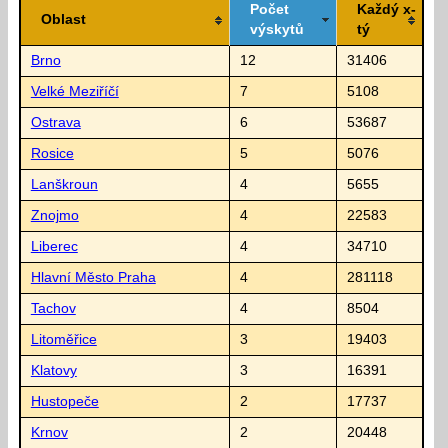
Počet
Každý x-
Oblast
výskytů
tý
Brno
12
31406
Velké Meziříčí
7
5108
Ostrava
6
53687
Rosice
5
5076
Lanškroun
4
5655
Znojmo
4
22583
Liberec
4
34710
Hlavní Město Praha
4
281118
Tachov
4
8504
Litoměřice
3
19403
Klatovy
3
16391
Hustopeče
2
17737
Krnov
2
20448