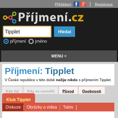
|
Přihlášení
Registrace
příjmení
jméno
MENU ≡
Příjmení:
Tipplet
V České republice v této době
nežije nikdo
s příjmením Tipplet.
Kde žijí
Kdy se narodili
Původ
Osobnosti
Klub Tipplet
Diskuze
Obrázky a videa
Tablo