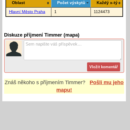
Oblast
Počet výskytů
Každý x-tý
Hlavní Město Praha
1
1124473
Diskuze příjmení Timmer (mapa)
Znáš někoho s příjmením
Timmer
?
Pošli mu jeho
mapu!