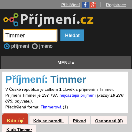
|
Přihlášení
Registrace
příjmení
jméno
MENU ≡
Příjmení:
Timmer
V České republice je celkem
1
člověk s příjmením Timmer.
Příjmení Timmer je
197 737.
nejčastější příjmení
(každý
10 270
879.
obyvatel)
.
Přechýlená forma:
Timmerová
(1)
Kde žijí
Kdy se narodili
Původ
Osobnosti (6)
Klub Timmer