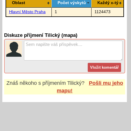
Oblast
Počet výskytů
Každý x-tý
Hlavní Město Praha
1
1124473
Diskuze příjmení Tilický (mapa)
Znáš někoho s příjmením
Tilický
?
Pošli mu jeho
mapu!