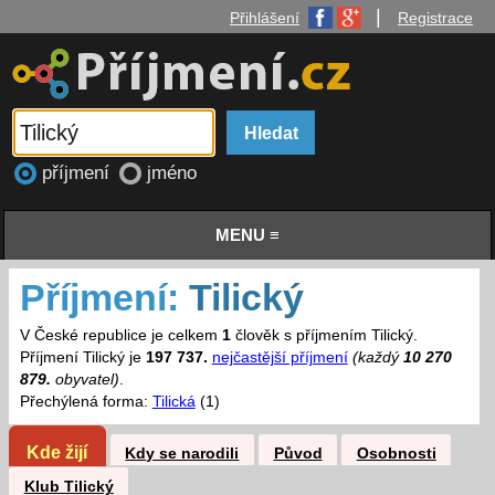
|
Přihlášení
Registrace
příjmení
jméno
MENU ≡
Příjmení:
Tilický
V České republice je celkem
1
člověk s příjmením Tilický.
Příjmení Tilický je
197 737.
nejčastější příjmení
(každý
10 270
879.
obyvatel)
.
Přechýlená forma:
Tilická
(1)
Kde žijí
Kdy se narodili
Původ
Osobnosti
Klub Tilický