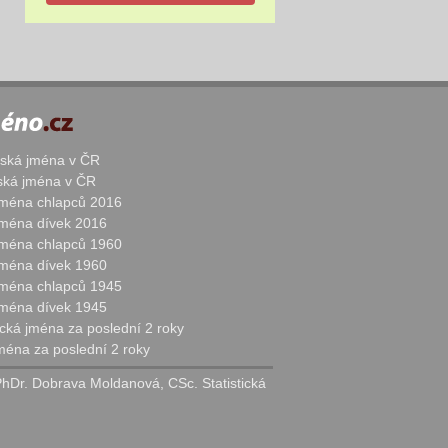
žská jména v ČR
nská jména v ČR
 jména chlapců 2016
 jména dívek 2016
 jména chlapců 1960
 jména dívek 1960
 jména chlapců 1945
 jména dívek 1945
cká jména za poslední 2 roky
jména za poslední 2 roky
PhDr. Dobrava Moldanová, CSc. Statistická