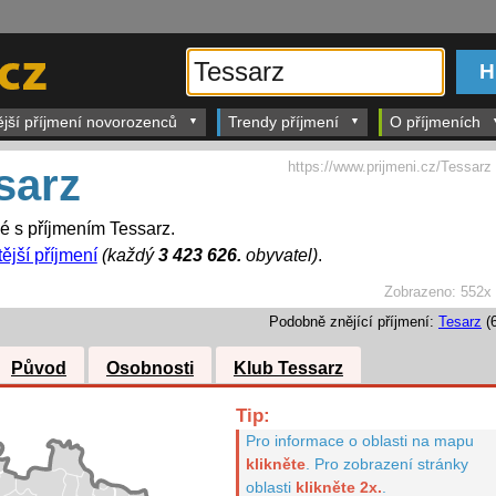
ější příjmení novorozenců
Trendy příjmení
O příjmeních
https://www.prijmeni.cz/Tessarz
sarz
dé s příjmením Tessarz.
ější příjmení
(každý
3 423 626.
obyvatel)
.
Zobrazeno:
552x
Podobně znějící příjmení:
Tesarz
(6
Původ
Osobnosti
Klub Tessarz
Tip:
Pro informace o oblasti na mapu
klikněte
.
Pro zobrazení stránky
oblasti
klikněte 2x.
.