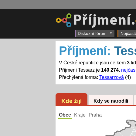
Diskuzní fórum
Nejčast
Příjmení:
Tes
V České republice jsou celkem
3
li
Příjmení Tessarz je
140 274.
nejčast
Přechýlená forma:
Tessarzová
(4)
Kde žijí
Kdy se narodili
Obce
Kraje
Praha