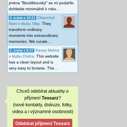
jména "Bezděkovský" se mi podařilo
dohledat minimálně k roku…
Chanchal
4. srpna v 10:21
Rani v klubu Vika:
They
transform ordinary
moments into extraordinary
memories. We curate…
Kavya Mehra
2. srpna v 8:37
v klubu Ondra:
This website
has a clean layout and is
very easy to browse. The…
Chceš odebírat aktuality o
příjmení
Tessarz
?
(nové kontakty, diskuze, fotky,
videa a i významné osobnosti)