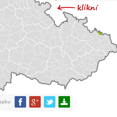
mapku