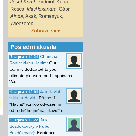
Josef-Karel
,
Podmol
,
Kuba
,
Rosca
,
Ida Alexandra
,
Gábr
,
Ainoa
,
Akak
,
Romanyuk
,
Wieczorek
Zobrazit více
Poslední aktivita
Chanchal
7. srpna v 14:24
Rani v klubu Henim:
Our
team is dedicated to your
ultimate pleasure and happiness.
We…
Jan Havlát
6. srpna v 14:54
v klubu Havlát:
Příjmení
"Havlát" vzniklo odvozením
od rodného jména "Havel" s…
Jan
5. srpna v 13:22
Bezděkovský v klubu
Bezděkovský:
Existence