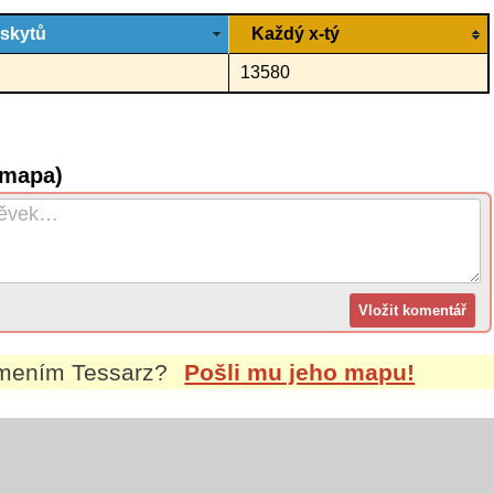
ýskytů
Každý x-tý
13580
(mapa)
íjmením
Tessarz
?
Pošli mu jeho mapu!