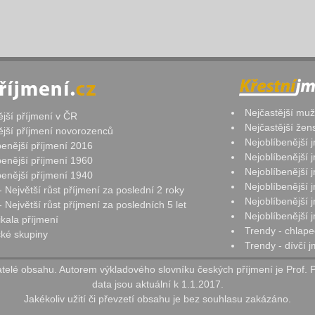
Nejčastější mu
ější příjmení v ČR
Nejčastější že
ější příjmení novorozenců
Nejoblíbenější
benější příjmení 2016
Nejoblíbenější
benější příjmení 1960
Nejoblíbenější
benější příjmení 1940
Nejoblíbenější
- Největší růst příjmení za poslední 2 roky
Nejoblíbenější
 Největší růst příjmení za posledních 5 let
Nejoblíbenější
ikala příjmení
Trendy - chlape
ké skupiny
Trendy - dívčí 
elé obsahu. Autorem výkladového slovníku českých příjmení je Prof. 
data jsou aktuální k 1.1.2017.
Jakékoliv užití či převzetí obsahu je bez souhlasu zakázáno.