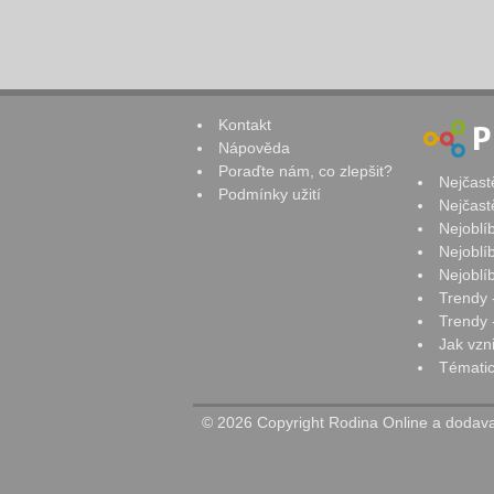
Kontakt
Nápověda
Poraďte nám, co zlepšit?
Nejčast
Podmínky užití
Nejčast
Nejoblí
Nejoblí
Nejoblí
Trendy 
Trendy -
Jak vzn
Tématic
© 2026 Copyright Rodina Online a dodavat