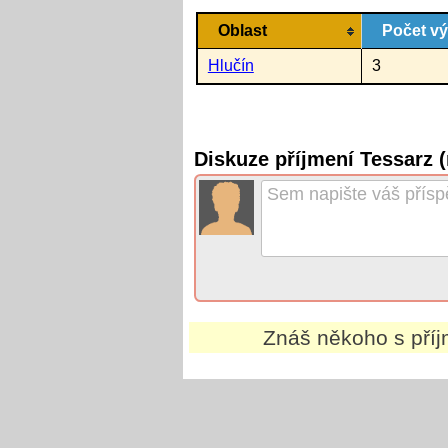
Oblast
Počet v
Hlučín
3
Diskuze příjmení Tessarz 
Znáš někoho s př