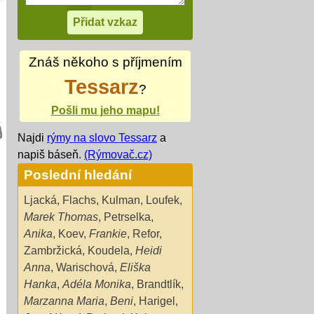
Znáš někoho s příjmením
Tessarz
?
Pošli mu jeho mapu!
Najdi
rýmy na slovo Tessarz
a
napiš báseň.
(Rýmovač.cz)
Poslední hledání
Ljacká
,
Flachs
,
Kulman
,
Loufek
,
Marek Thomas
,
Petrselka
,
Anika
,
Koev
,
Frankie
,
Refor
,
Zambržická
,
Koudela
,
Heidi
Anna
,
Warischová
,
Eliška
Hanka
,
Adéla Monika
,
Brandtlík
,
Marzanna Maria
,
Beni
,
Harigel
,