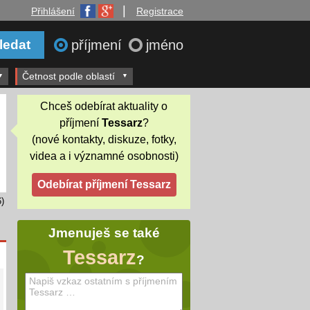
|
Přihlášení
Registrace
příjmení
jméno
Četnost podle oblastí
Chceš odebírat aktuality o
příjmení
Tessarz
?
(nové kontakty, diskuze, fotky,
videa a i významné osobnosti)
)
Jmenuješ se také
Tessarz
?