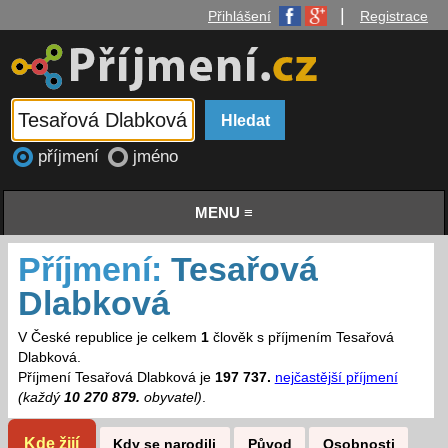
|
Přihlášení
Registrace
příjmení
jméno
MENU ≡
Příjmení:
Tesařová
Dlabková
V České republice je celkem
1
člověk s příjmením Tesařová
Dlabková.
Příjmení Tesařová Dlabková je
197 737.
nejčastější příjmení
(každý
10 270 879.
obyvatel)
.
Kde žijí
Kdy se narodili
Původ
Osobnosti