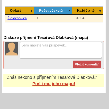
Oblast
Počet výskytů
Každý x-tý
Židlochovice
1
31894
Diskuze příjmení Tesařová Dlabková (mapa)
Znáš někoho s příjmením
Tesařová Dlabková
?
Pošli mu jeho mapu!