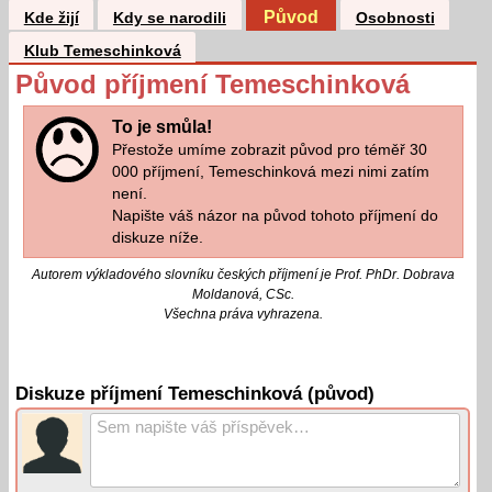
Původ
Kde žijí
Kdy se narodili
Osobnosti
Klub Temeschinková
Původ příjmení Temeschinková
To je smůla!
Přestože umíme zobrazit původ pro téměř 30
000 příjmení, Temeschinková mezi nimi zatím
není.
Napište váš názor na původ tohoto příjmení do
diskuze níže.
Autorem výkladového slovníku českých příjmení je Prof. PhDr. Dobrava
Moldanová, CSc.
Všechna práva vyhrazena.
Diskuze příjmení Temeschinková (původ)