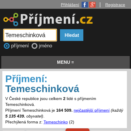
|
Přihlášení
Registrace
příjmení
jméno
MENU ≡
Příjmení:
Temeschinková
V České republice jsou celkem
2
lidé s příjmením
Temeschinková.
Příjmení Temeschinková je
164 509.
nejčastější příjmení
(každý
5 135 439.
obyvatel)
.
Přechýlená forma z:
Temeschinko
(2)