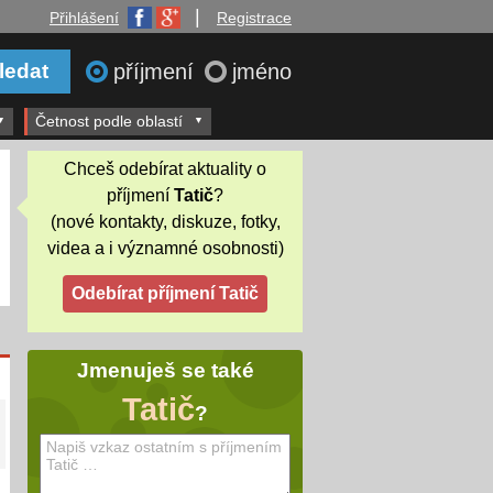
|
Přihlášení
Registrace
příjmení
jméno
Četnost podle oblastí
Chceš odebírat aktuality o
příjmení
Tatič
?
(nové kontakty, diskuze, fotky,
videa a i významné osobnosti)
Jmenuješ se také
Tatič
?