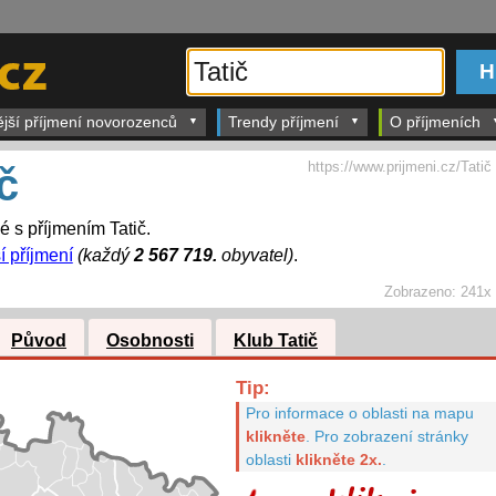
ější příjmení novorozenců
Trendy příjmení
O příjmeních
https://www.prijmeni.cz/Tatič
č
é s příjmením Tatič.
í příjmení
(každý
2 567 719.
obyvatel)
.
Zobrazeno:
241x
Původ
Osobnosti
Klub Tatič
Tip:
Pro informace o oblasti na mapu
klikněte
.
Pro zobrazení stránky
oblasti
klikněte 2x.
.