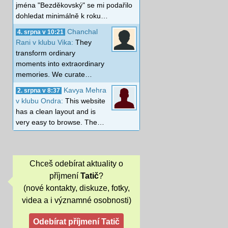
jména "Bezděkovský" se mi podařilo
dohledat minimálně k roku…
Chanchal
4. srpna v 10:21
Rani v klubu Vika:
They
transform ordinary
moments into extraordinary
memories. We curate…
Kavya Mehra
2. srpna v 8:37
v klubu Ondra:
This website
has a clean layout and is
very easy to browse. The…
Chceš odebírat aktuality o
příjmení
Tatič
?
(nové kontakty, diskuze, fotky,
videa a i významné osobnosti)