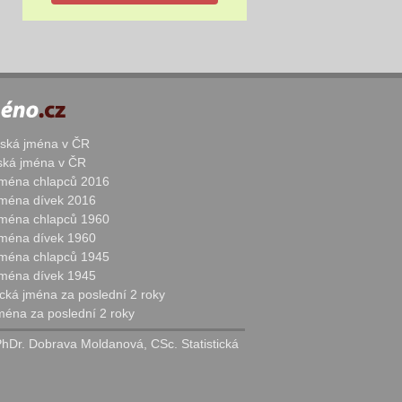
žská jména v ČR
nská jména v ČR
 jména chlapců 2016
 jména dívek 2016
 jména chlapců 1960
 jména dívek 1960
 jména chlapců 1945
 jména dívek 1945
cká jména za poslední 2 roky
jména za poslední 2 roky
PhDr. Dobrava Moldanová, CSc. Statistická