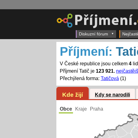
Diskuzní fórum
Nejčast
Příjmení:
Tati
V České republice jsou celkem
4
lid
Příjmení Tatič je
123 921.
nejčastějš
Přechýlená forma:
Tatičová
(1)
Kde žijí
Kdy se narodili
Obce
Kraje
Praha