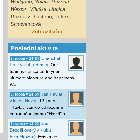
Wolfgang
,
Natálie Růžena
,
Weston
,
Viluška
,
Ljubica
,
Rozmajzl
,
Gedeon
,
Peterka
,
Schovancová
Zobrazit více
Poslední aktivita
Chanchal
7. srpna v 14:24
Rani v klubu Henim:
Our
team is dedicated to your
ultimate pleasure and happiness.
We…
Jan Havlát
6. srpna v 14:54
v klubu Havlát:
Příjmení
"Havlát" vzniklo odvozením
od rodného jména "Havel" s…
Jan
5. srpna v 13:22
Bezděkovský v klubu
Bezděkovský:
Existence