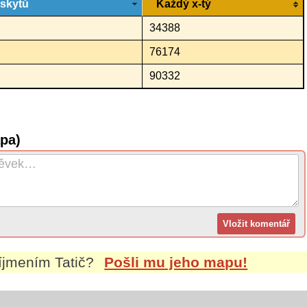
ýskytů
Každý x-tý
34388
76174
90332
apa)
říjmením
Tatič
?
Pošli mu jeho mapu!