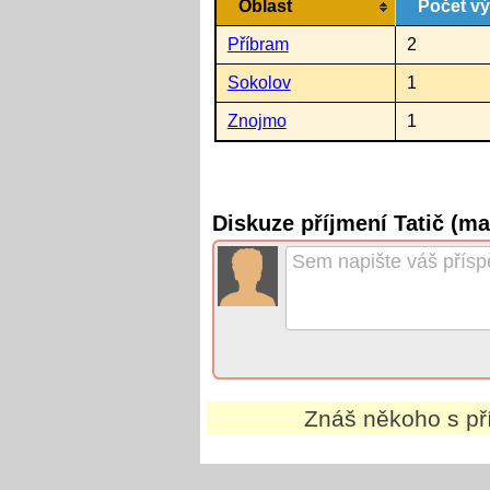
Oblast
Počet v
Příbram
2
Sokolov
1
Znojmo
1
Diskuze příjmení Tatič (m
Znáš někoho s p