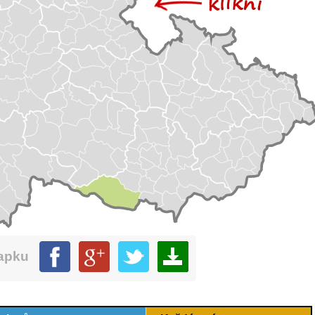
mapku