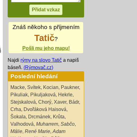
Znáš někoho s příjmením
Tatič
?
Pošli mu jeho mapu!
Najdi
rýmy na slovo Tatič
a napiš
báseň.
(Rýmovač.cz)
Poslední hledání
Macke
,
Svítek
,
Kocian
,
Paukner
,
Pikuliak
,
Pikuljaková
,
Hekrle
,
Stejskalová
,
Chorý
,
Xaver
,
Bádr
,
Crha
,
Dvořáková Haisová
,
Šokala
,
Drcmánek
,
Krůta
,
Valhodová
,
Muharrem
,
Sabčo
,
Málie
,
René Marie
,
Adam