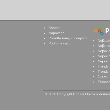
Kontakt
Nápověda
Poraďte nám, co zlepšit?
Nejčast
Podmínky užití
Nejčast
Nejoblí
Nejoblí
Nejoblí
Trendy 
Trendy -
Jak vzn
Tématic
© 2026 Copyright Rodina Online a dodavat