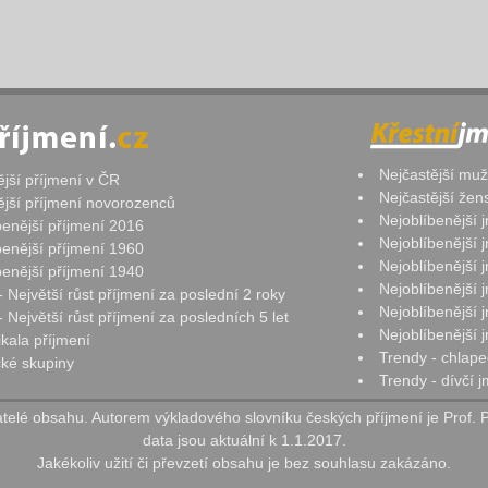
Nejčastější mu
ější příjmení v ČR
Nejčastější že
ější příjmení novorozenců
Nejoblíbenější
benější příjmení 2016
Nejoblíbenější
benější příjmení 1960
Nejoblíbenější
benější příjmení 1940
Nejoblíbenější
- Největší růst příjmení za poslední 2 roky
Nejoblíbenější
 Největší růst příjmení za posledních 5 let
Nejoblíbenější
ikala příjmení
Trendy - chlape
ké skupiny
Trendy - dívčí 
elé obsahu. Autorem výkladového slovníku českých příjmení je Prof. 
data jsou aktuální k 1.1.2017.
Jakékoliv užití či převzetí obsahu je bez souhlasu zakázáno.