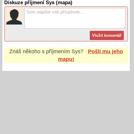
Diskuze příjmení Sys (mapa)
Znáš někoho s příjmením
Sys
?
Pošli mu jeho
mapu!