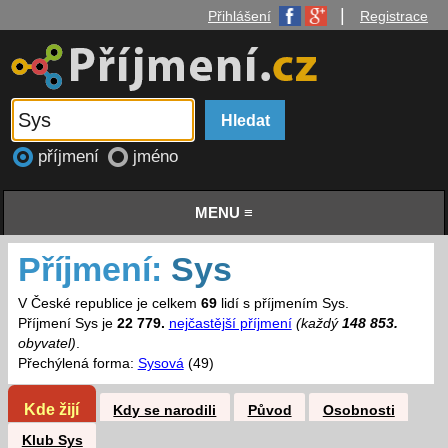
|
Přihlášení
Registrace
příjmení
jméno
MENU ≡
Příjmení:
Sys
V České republice je celkem
69
lidí s příjmením Sys.
Příjmení Sys je
22 779.
nejčastější příjmení
(každý
148 853.
obyvatel)
.
Přechýlená forma:
Sysová
(49)
Kde žijí
Kdy se narodili
Původ
Osobnosti
Klub Sys