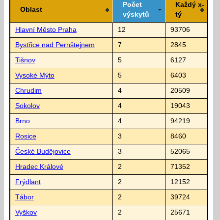
Počet
Každý x-
Oblast
výskytů
tý
Hlavní Město Praha
12
93706
Bystřice nad Pernštejnem
7
2845
Tišnov
5
6127
Vysoké Mýto
5
6403
Chrudim
4
20509
Sokolov
4
19043
Brno
4
94219
Rosice
3
8460
České Budějovice
3
52065
Hradec Králové
2
71352
Frýdlant
2
12152
Tábor
2
39724
Vyškov
2
25671