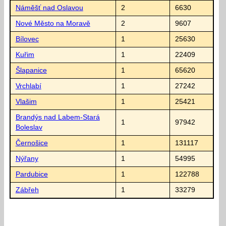
Náměšť nad Oslavou
2
6630
Nové Město na Moravě
2
9607
Bílovec
1
25630
Kuřim
1
22409
Šlapanice
1
65620
Vrchlabí
1
27242
Vlašim
1
25421
Brandýs nad Labem-Stará
1
97942
Boleslav
Černošice
1
131117
Nýřany
1
54995
Pardubice
1
122788
Zábřeh
1
33279