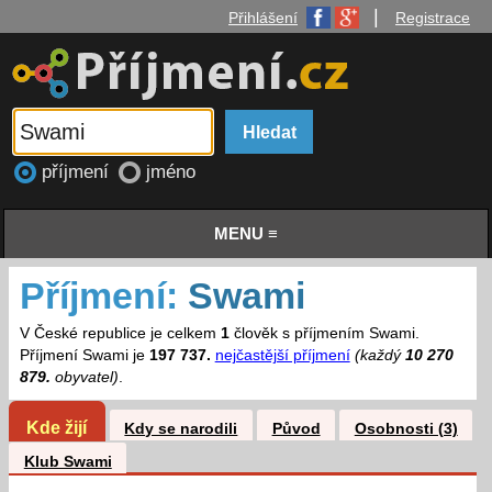
|
Přihlášení
Registrace
příjmení
jméno
MENU ≡
Příjmení:
Swami
V České republice je celkem
1
člověk s příjmením Swami.
Příjmení Swami je
197 737.
nejčastější příjmení
(každý
10 270
879.
obyvatel)
.
Kde žijí
Kdy se narodili
Původ
Osobnosti (3)
Klub Swami