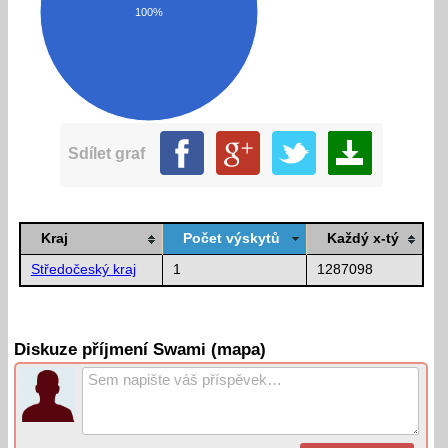
100%
Sdílet graf
Kraj
Počet výskytů
Každý x-tý
Středočeský kraj
1
1287098
Diskuze příjmení Swami (mapa)