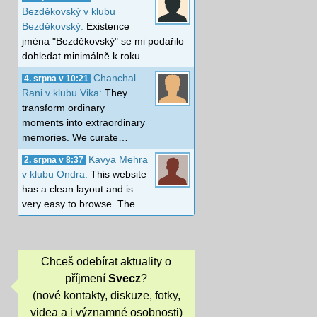
Bezděkovský v klubu
Bezděkovský:
Existence
jména "Bezděkovský" se mi podařilo
dohledat minimálně k roku…
Chanchal
4. srpna v 10:21
Rani v klubu Vika:
They
transform ordinary
moments into extraordinary
memories. We curate…
Kavya Mehra
2. srpna v 8:37
v klubu Ondra:
This website
has a clean layout and is
very easy to browse. The…
Chceš odebírat aktuality o
příjmení
Svecz
?
(nové kontakty, diskuze, fotky,
videa a i významné osobnosti)