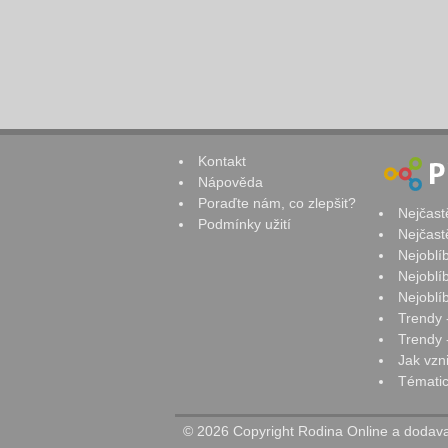
Kontakt
Nápověda
Poraďte nám, co zlepšit?
Nejčast
Podmínky užití
Nejčast
Nejoblí
Nejoblí
Nejoblí
Trendy 
Trendy -
Jak vzn
Tématic
© 2026 Copyright Rodina Online a dodavat