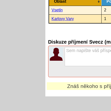
Oblast
Po
Vsetín
2
Karlovy Vary
1
Diskuze příjmení Svecz (m
Znáš někoho s př