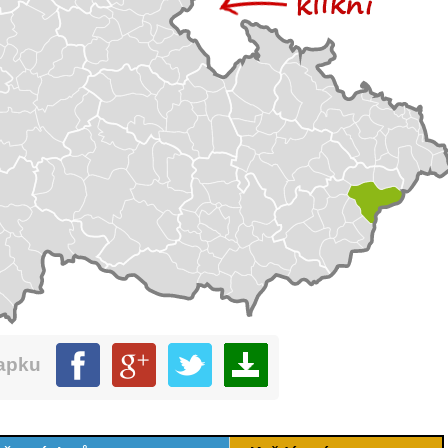
mapku