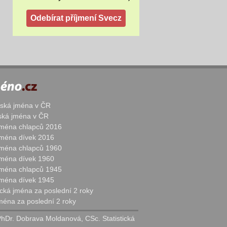
žská jména v ČR
nská jména v ČR
 jména chlapců 2016
 jména dívek 2016
 jména chlapců 1960
 jména dívek 1960
 jména chlapců 1945
 jména dívek 1945
cká jména za poslední 2 roky
jména za poslední 2 roky
PhDr. Dobrava Moldanová, CSc. Statistická