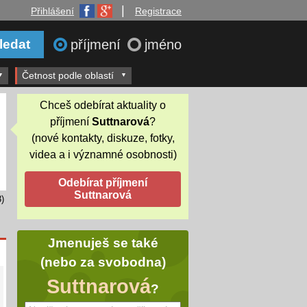
|
Přihlášení
Registrace
příjmení
jméno
Četnost podle oblastí
Chceš odebírat aktuality o
příjmení
Suttnarová
?
(nové kontakty, diskuze, fotky,
videa a i významné osobnosti)
)
Jmenuješ se také
(nebo za svobodna)
Suttnarová
?