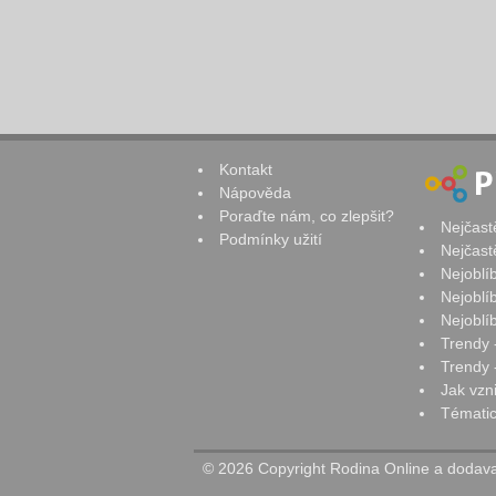
Kontakt
Nápověda
Poraďte nám, co zlepšit?
Nejčast
Podmínky užití
Nejčast
Nejoblí
Nejoblí
Nejoblí
Trendy 
Trendy -
Jak vzn
Tématic
© 2026 Copyright Rodina Online a dodavat