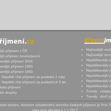
Nejčastější mu
ější příjmení v ČR
Nejčastější že
ější příjmení novorozenců
Nejoblíbenější
benější příjmení 2016
Nejoblíbenější
benější příjmení 1960
Nejoblíbenější
benější příjmení 1940
Nejoblíbenější
- Největší růst příjmení za poslední 2 roky
Nejoblíbenější
 Největší růst příjmení za posledních 5 let
Nejoblíbenější
ikala příjmení
Trendy - chlape
ké skupiny
Trendy - dívčí 
elé obsahu. Autorem výkladového slovníku českých příjmení je Prof. 
data jsou aktuální k 1.1.2017.