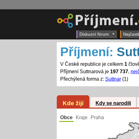
Diskuzní fórum
Nejčast
Příjmení:
Sut
V České republice je celkem
1
člově
Příjmení Suttnarová je
197 737.
nej
Přechýlená forma z:
Suttnar
(1)
Kde žijí
Kdy se narodili
Obce
Kraje
Praha