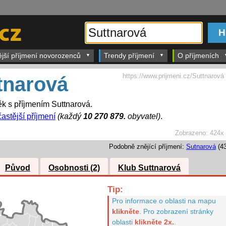
ější příjmení novorozenců
Trendy příjmení
O příjmeních
https://www.prijmeni.cz/Suttnarová
tnarová
k s příjmením Suttnarová.
častější příjmení
(každý
10 270 879.
obyvatel)
.
Zobrazeno:
424x
Podobně znějící příjmení:
Sutnarová
(43
Původ
Osobnosti (2)
Klub Suttnarová
Tip:
Pro informace o oblasti na mapu
klikněte
.
Pro zobrazení stránky
oblasti
klikněte 2x.
.