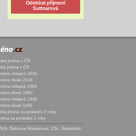
žská jména v ČR
nská jména v ČR
 jména chlapců 2016
 jména dívek 2016
 jména chlapců 1960
 jména dívek 1960
 jména chlapců 1945
 jména dívek 1945
cká jména za poslední 2 roky
jména za poslední 2 roky
PhDr. Dobrava Moldanová, CSc. Statistická