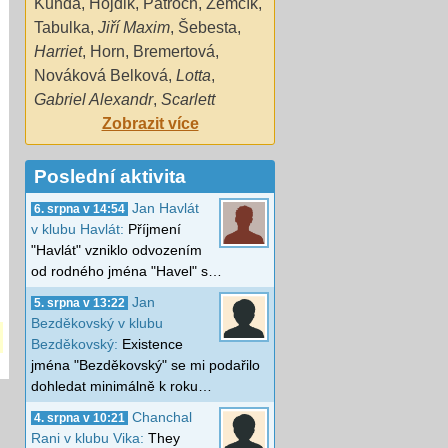
Kunda
,
Hojdik
,
Patroch
,
Zemčík
,
Tabulka
,
Jiří Maxim
,
Šebesta
,
Harriet
,
Horn
,
Bremertová
,
Nováková Belková
,
Lotta
,
Gabriel Alexandr
,
Scarlett
Zobrazit více
Poslední aktivita
Jan Havlát
6. srpna v 14:54
v klubu Havlát:
Příjmení
"Havlát" vzniklo odvozením
od rodného jména "Havel" s…
Jan
5. srpna v 13:22
Bezděkovský v klubu
Bezděkovský:
Existence
jména "Bezděkovský" se mi podařilo
dohledat minimálně k roku…
Chanchal
4. srpna v 10:21
Rani v klubu Vika:
They