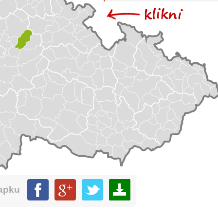
mapku