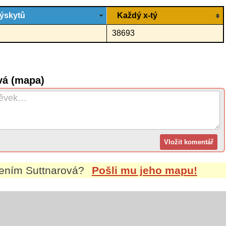
ýskytů
Každý x-tý
38693
vá (mapa)
mením
Suttnarová
?
Pošli mu jeho mapu!