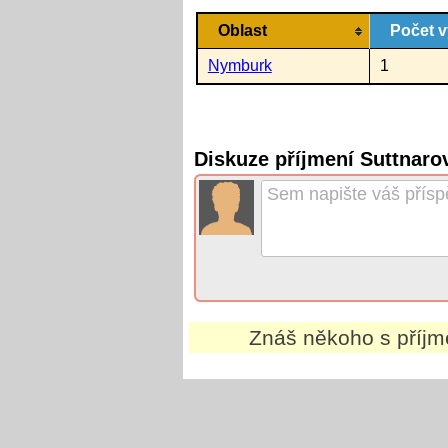
Oblast
Počet v
Nymburk
1
Diskuze příjmení Suttnaro
Znáš někoho s příj