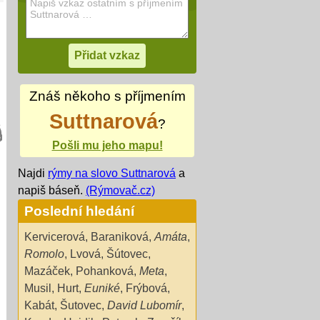
Znáš někoho s příjmením
Suttnarová
?
Pošli mu jeho mapu!
Najdi
rýmy na slovo Suttnarová
a
napiš báseň.
(Rýmovač.cz)
Poslední hledání
Kervicerová
,
Baraniková
,
Amáta
,
Romolo
,
Lvová
,
Šútovec
,
Mazáček
,
Pohanková
,
Meta
,
Musil
,
Hurt
,
Euniké
,
Frýbová
,
Kabát
,
Šutovec
,
David Lubomír
,