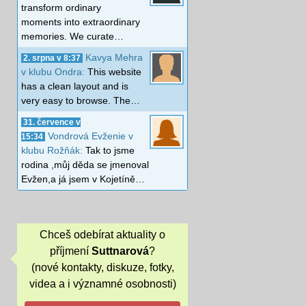
transform ordinary
moments into extraordinary
memories. We curate…
Kavya Mehra
2. srpna v 8:37
v klubu Ondra:
This website
has a clean layout and is
very easy to browse. The…
31. července v
Vondrová Evženie v
15:34
klubu Rožňák:
Tak to jsme
rodina ,můj děda se jmenoval
Evžen,a já jsem v Kojetíně…
Chceš odebírat aktuality o
příjmení
Suttnarová
?
(nové kontakty, diskuze, fotky,
videa a i významné osobnosti)