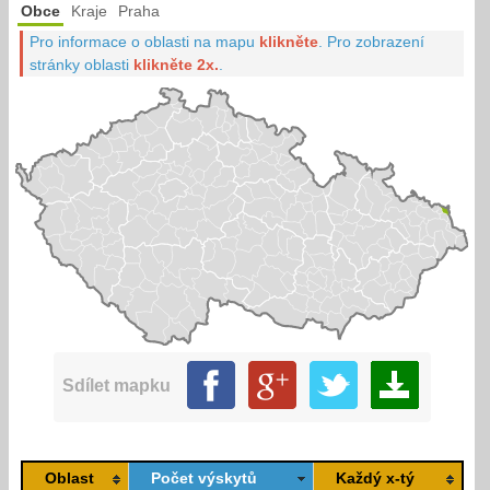
Obce
Kraje
Praha
Pro informace o oblasti na mapu
klikněte
.
Pro zobrazení
stránky oblasti
klikněte 2x.
.
Sdílet mapku
Oblast
Počet výskytů
Každý x-tý