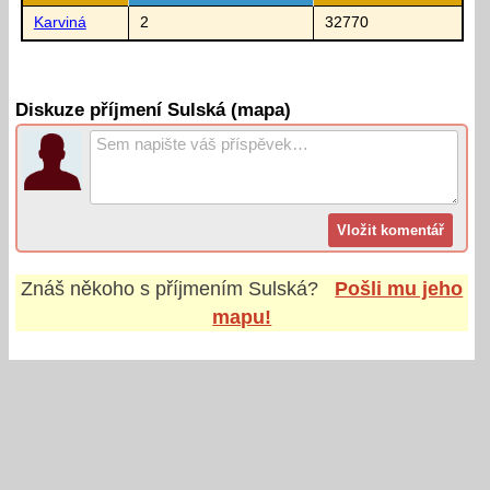
Karviná
2
32770
Diskuze příjmení Sulská (mapa)
Znáš někoho s příjmením
Sulská
?
Pošli mu jeho
mapu!