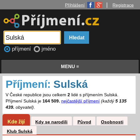
|
Přihlášení
Registrace
příjmení
jméno
MENU ≡
Příjmení:
Sulská
V České republice jsou celkem
2
lidé s příjmením Sulská.
Příjmení Sulská je
164 509.
nejčastější příjmení
(každý
5 135
439.
obyvatel)
.
Kde žijí
Kdy se narodili
Původ
Osobnosti
Klub Sulská