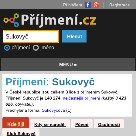
|
Přihlášení
Registrace
příjmení
jméno
MENU ≡
Příjmení:
Sukovyč
V České republice jsou celkem
3
lidé s příjmením Sukovyč.
Příjmení Sukovyč je
140 274.
nejčastější příjmení
(každý
3 423
626.
obyvatel)
.
Přechýlená forma:
Sukovyčová
(1)
Kde žijí
Kdy se narodili
Původ
Osobnosti
Klub Sukovyč