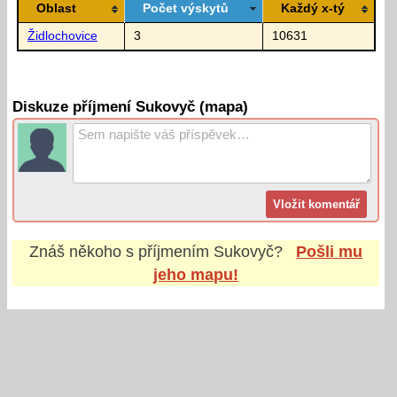
Oblast
Počet výskytů
Každý x-tý
Židlochovice
3
10631
Diskuze příjmení Sukovyč (mapa)
Znáš někoho s příjmením
Sukovyč
?
Pošli mu
jeho mapu!