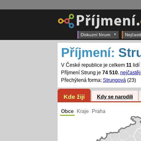
Diskuzní fórum
Nejčast
Příjmení:
Str
V České republice je celkem
11
lidí
Příjmení Strung je
74 510.
nejčastěj
Přechýlená forma:
Strungová
(23)
Kde žijí
Kdy se narodili
Obce
Kraje
Praha