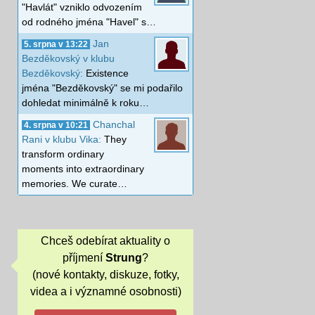
"Havlát" vzniklo odvozením
od rodného jména "Havel" s…
Jan
5. srpna v 13:22
Bezděkovský v klubu
Bezděkovský:
Existence
jména "Bezděkovský" se mi podařilo
dohledat minimálně k roku…
Chanchal
4. srpna v 10:21
Rani v klubu Vika:
They
transform ordinary
moments into extraordinary
memories. We curate…
Chceš odebírat aktuality o
příjmení
Strung
?
(nové kontakty, diskuze, fotky,
videa a i významné osobnosti)