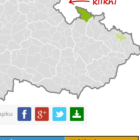
mapku