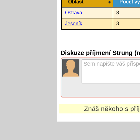
Oblast
Počet v
Ostrava
8
Jeseník
3
Diskuze příjmení Strung (
Znáš někoho s př