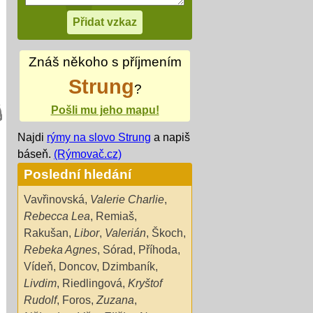
Znáš někoho s příjmením
Strung
?
Pošli mu jeho mapu!
Najdi
rýmy na slovo Strung
a napiš
báseň.
(Rýmovač.cz)
Poslední hledání
Vavřinovská
,
Valerie Charlie
,
Rebecca Lea
,
Remiaš
,
Rakušan
,
Libor
,
Valerián
,
Škoch
,
Rebeka Agnes
,
Sórad
,
Příhoda
,
Vídeň
,
Doncov
,
Dzimbaník
,
Livdim
,
Riedlingová
,
Kryštof
Rudolf
,
Foros
,
Zuzana
,