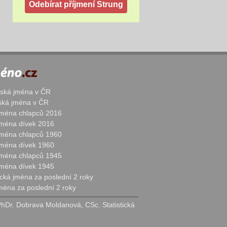
žská jména v ČR
nská jména v ČR
 jména chlapců 2016
 jména dívek 2016
 jména chlapců 1960
 jména dívek 1960
 jména chlapců 1945
 jména dívek 1945
cká jména za poslední 2 roky
jména za poslední 2 roky
PhDr. Dobrava Moldanová, CSc. Statistická