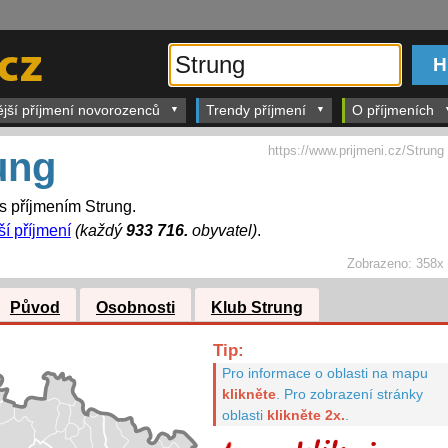
ější příjmení novorozenců
Trendy příjmení
O příjmeních
https://www.prijmeni.cz/Strung
ung
 s příjmením Strung.
ší příjmení
(každý
933 716.
obyvatel)
.
Zobrazeno:
358x
Původ
Osobnosti
Klub Strung
Tip:
Pro informace o oblasti na mapu
klikněte
.
Pro zobrazení stránky
oblasti
klikněte 2x.
.