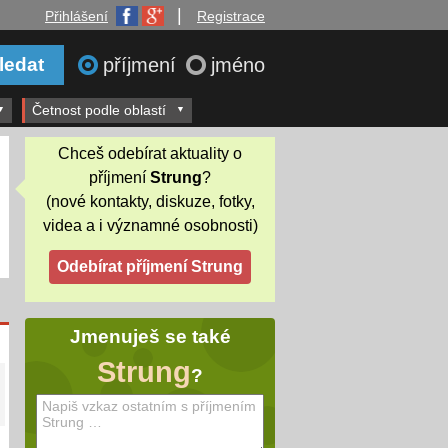
|
Přihlášení
Registrace
příjmení
jméno
Četnost podle oblastí
Chceš odebírat aktuality o
příjmení
Strung
?
(nové kontakty, diskuze, fotky,
videa a i významné osobnosti)
Jmenuješ se také
Strung
?