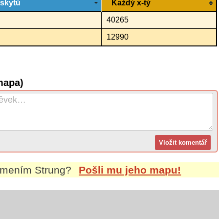
ýskytů
Každý x-tý
40265
12990
mapa)
íjmením
Strung
?
Pošli mu jeho mapu!