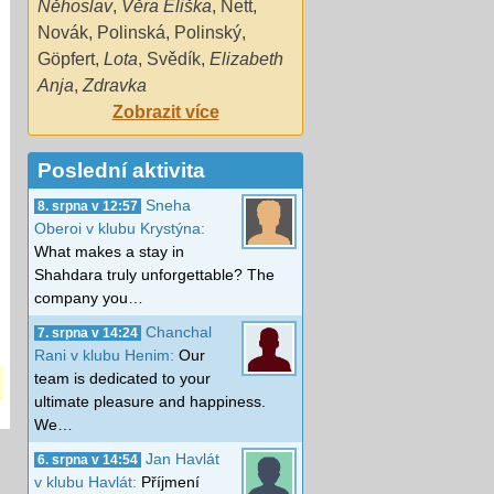
Něhoslav
,
Věra Eliška
,
Nett
,
Novák
,
Polinská
,
Polinský
,
Göpfert
,
Lota
,
Svědík
,
Elizabeth
Anja
,
Zdravka
Zobrazit více
Poslední aktivita
Sneha
8. srpna v 12:57
Oberoi v klubu Krystýna:
What makes a stay in
Shahdara truly unforgettable? The
company you…
Chanchal
7. srpna v 14:24
Rani v klubu Henim:
Our
team is dedicated to your
ultimate pleasure and happiness.
We…
Jan Havlát
6. srpna v 14:54
v klubu Havlát:
Příjmení