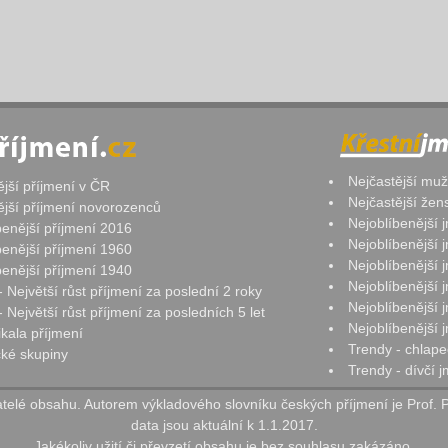
Nejčastější mu
ější příjmení v ČR
Nejčastější že
ější příjmení novorozenců
Nejoblíbenější
benější příjmení 2016
Nejoblíbenější
benější příjmení 1960
Nejoblíbenější
benější příjmení 1940
Nejoblíbenější
- Největší růst příjmení za poslední 2 roky
Nejoblíbenější
 Největší růst příjmení za posledních 5 let
Nejoblíbenější
ikala příjmení
Trendy - chlape
ké skupiny
Trendy - dívčí 
elé obsahu. Autorem výkladového slovníku českých příjmení je Prof. 
data jsou aktuální k 1.1.2017.
Jakékoliv užití či převzetí obsahu je bez souhlasu zakázáno.