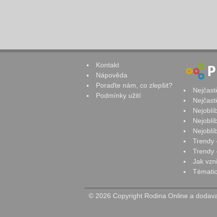
Kontakt
Nápověda
Poraďte nám, co zlepšit?
Nejčast
Podmínky užití
Nejčast
Nejoblí
Nejoblí
Nejoblí
Trendy 
Trendy -
Jak vzn
Tématic
© 2026 Copyright Rodina Online a dodavat