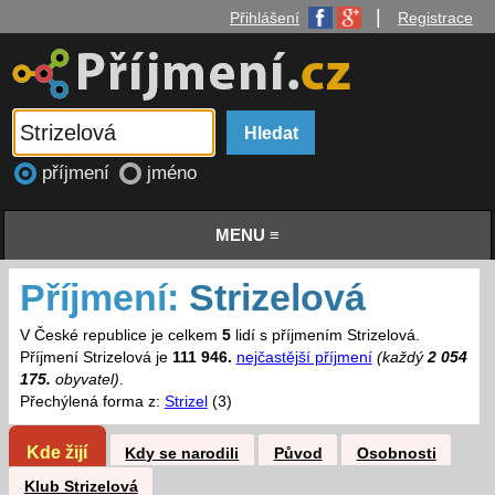
|
Přihlášení
Registrace
příjmení
jméno
MENU ≡
Příjmení:
Strizelová
V České republice je celkem
5
lidí s příjmením Strizelová.
Příjmení Strizelová je
111 946.
nejčastější příjmení
(každý
2 054
175.
obyvatel)
.
Přechýlená forma z:
Strizel
(3)
Kde žijí
Kdy se narodili
Původ
Osobnosti
Klub Strizelová