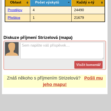
Oblast
Počet výskytů
Každý x-tý
Prostějov
4
24490
Přeštice
1
21679
Diskuze příjmení Strizelová (mapa)
Znáš někoho s příjmením
Strizelová
?
Pošli mu
jeho mapu!