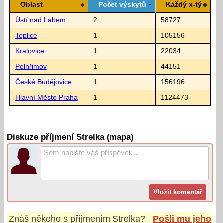
Oblast
Počet výskytů
Každý x-tý
Ústí nad Labem
2
58727
Teplice
1
105156
Kralovice
1
22034
Pelhřimov
1
44151
České Budějovice
1
156196
Hlavní Město Praha
1
1124473
Diskuze příjmení Strelka (mapa)
Znáš někoho s příjmením
Strelka
?
Pošli mu jeho