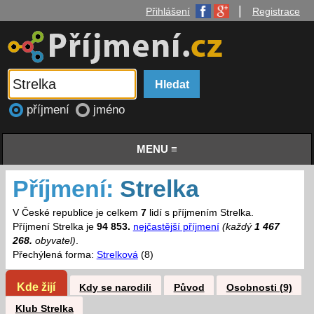
|
Přihlášení
Registrace
příjmení
jméno
MENU ≡
Příjmení:
Strelka
V České republice je celkem
7
lidí s příjmením Strelka.
Příjmení Strelka je
94 853.
nejčastější příjmení
(každý
1 467
268.
obyvatel)
.
Přechýlená forma:
Strelková
(8)
Kde žijí
Kdy se narodili
Původ
Osobnosti (9)
Klub Strelka