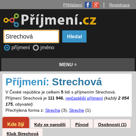
|
Přihlášení
Registrace
příjmení
jméno
MENU ≡
Příjmení:
Strechová
V České republice je celkem
5
lidí s příjmením Strechová.
Příjmení Strechová je
111 946.
nejčastější příjmení
(každý
2 054
175.
obyvatel)
.
Přechýlená forma z:
Strecha
(3),
Streche
(1)
Kde žijí
Kdy se narodili
Původ
Osobnosti (1)
Klub Strechová