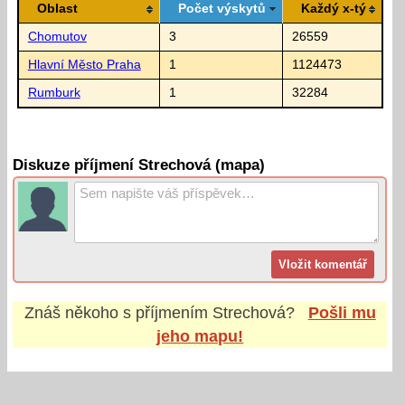
Oblast
Počet výskytů
Každý x-tý
Chomutov
3
26559
Hlavní Město Praha
1
1124473
Rumburk
1
32284
Diskuze příjmení Strechová (mapa)
Znáš někoho s příjmením
Strechová
?
Pošli mu
jeho mapu!