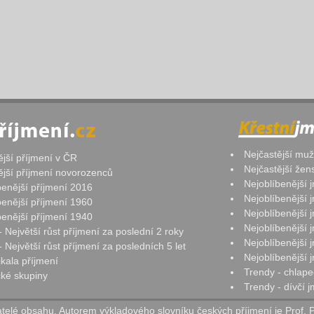
Nejčastější mu
ější příjmení v ČR
Nejčastější že
ější příjmení novorozenců
Nejoblíbenější
benější příjmení 2016
Nejoblíbenější
benější příjmení 1960
Nejoblíbenější
benější příjmení 1940
Nejoblíbenější
- Největší růst příjmení za poslední 2 roky
Nejoblíbenější
 Největší růst příjmení za posledních 5 let
Nejoblíbenější
ikala příjmení
Trendy - chlape
ké skupiny
Trendy - dívčí 
elé obsahu. Autorem výkladového slovníku českých příjmení je Prof. 