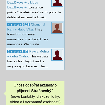
Bezděkovský v klubu
Bezděkovský:
Existence
jména "Bezděkovský" se mi podařilo
dohledat minimálně k roku…
Chanchal
4. srpna v 10:21
Rani v klubu Vika:
They
transform ordinary
moments into extraordinary
memories. We curate…
Kavya Mehra
2. srpna v 8:37
v klubu Ondra:
This website
has a clean layout and is
very easy to browse. The…
Chceš odebírat aktuality o
příjmení
Stračovský
?
(nové kontakty, diskuze, fotky,
videa a i významné osobnosti)