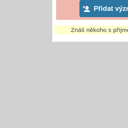
Přidat vý
Znáš někoho s příj