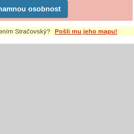
znamnou osobnost
mením
Stračovský
?
Pošli mu jeho mapu!