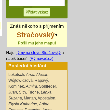
Znáš někoho s příjmením
Stračovský
?
Pošli mu jeho mapu!
Najdi
rýmy na slovo Stračovský
a
napiš báseň.
(Rýmovač.cz)
Poslední hledání
Lokotsch
,
Arso
,
Alexan
,
Wójtowiczová
,
Rapavý
,
Kominek
,
Almíra
,
Sohlleder
,
Juan
,
Sith
,
Trione
,
Lenka
Suzana
,
Martan
,
Apostalon
,
Elysia Katherine
,
Adina
Frances
,
Desanka
,
Ameli
,