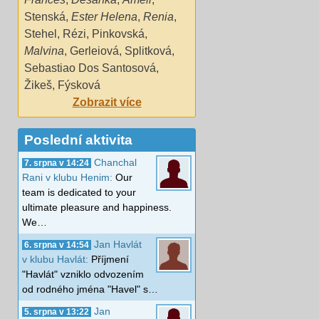
Stenská
,
Ester Helena
,
Renia
,
Stehel
,
Rézi
,
Pinkovská
,
Malvina
,
Gerleiová
,
Splitková
,
Sebastiao Dos Santosová
,
Žikeš
,
Fýsková
Zobrazit více
Poslední aktivita
Chanchal
7. srpna v 14:24
Rani v klubu Henim:
Our
team is dedicated to your
ultimate pleasure and happiness.
We…
Jan Havlát
6. srpna v 14:54
v klubu Havlát:
Příjmení
"Havlát" vzniklo odvozením
od rodného jména "Havel" s…
Jan
5. srpna v 13:22