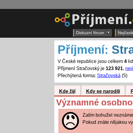
Diskuzní fórum
Nejčast
Příjmení:
Str
V České republice jsou celkem
4
li
Příjmení Stračovský je
123 921.
nej
Přechýlená forma:
Stračovská
(5)
Kde žijí
Kdy se narodili
Významné osobnost
Zatím bohužel neznáme
Pokud znáte nějakou vy, 