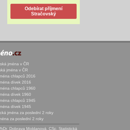
žská jména v ČR
nská jména v ČR
 jména chlapců 2016
 jména dívek 2016
 jména chlapců 1960
 jména dívek 1960
 jména chlapců 1945
 jména dívek 1945
cká jména za poslední 2 roky
jména za poslední 2 roky
PhDr. Dobrava Moldanová, CSc. Statistická