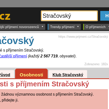
ější příjmení novorozenců
Trendy příjmení
O příjmeních
https://www.prijmeni.cz/Stračovský
ačovský
dé s příjmením Stračovský.
častější příjmení
(každý
2 567 719.
obyvatel)
.
Zobrazeno:
182x
Osobnosti
Původ
Klub Stračovský
i s příjmením Stračovský
 žádnou významnou osobnost s příjmením Stračovský.
přidejte ji.