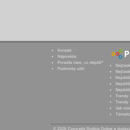
Kontakt
Nápověda
Poraďte nám, co zlepšit?
Nejčast
Podmínky užití
Nejčast
Nejoblí
Nejoblí
Nejoblí
Trendy 
Trendy -
Jak vzn
Tématic
© 2026 Copyright Rodina Online a dodavat