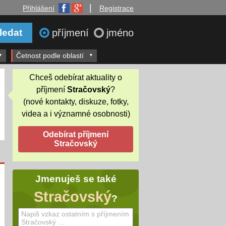
|
Přihlášení
Registrace
příjmení
jméno
Četnost podle oblastí
Chceš odebírat aktuality o
příjmení
Stračovský
?
(nové kontakty, diskuze, fotky,
videa a i významné osobnosti)
Jmenuješ se také
Stračovský
?